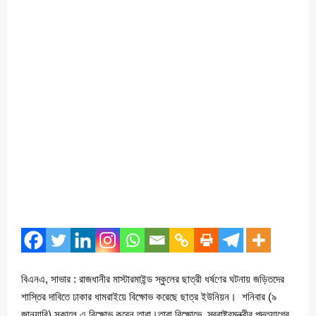
বিএনএ, সাভার : রাজধানীর মাস্টারমাইন্ড স্কুলের ছাত্রী ধর্ষণের ঘটনায় জড়িতদের
শাস্তির দাবিতে ঢাকার ধামরাইয়ে বিক্ষোভ করেছে ছাত্র ইউনিয়ন। শনিবার (৯
জানুয়ারি) সকালে এ বিক্ষোভ করেন তারা।তারা বিক্ষোভে স্বরাষ্ট্রমন্ত্রীর পদত্যাগের