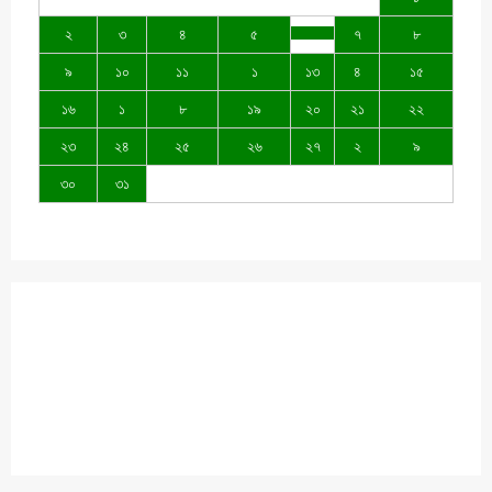
২
৩
৪
৫
৭
৮
৯
১০
১১
১
১৩
৪
১৫
১৬
১
৮
১৯
২০
২১
২২
২৩
২৪
২৫
২৬
২৭
২
৯
৩০
৩১