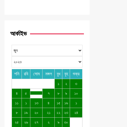
আর্কাইভ
শনি
রবি
সোম
মঙ্গল
বুধ
বৃহ
শুক্র
১
২
৩
৪
৫
৭
৮
৯
১০
১১
১
১৩
৪
১৫
১৬
১
৮
১৯
২০
২১
২২
২৩
২৪
২৫
২৬
২৭
২
৯
৩০