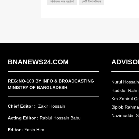
আদালতের সঙ্গে প্রতারণা
কোটি টাকা জরিমানা
BNANEWS24.COM
ADVISO
REG:NO-103 BY INFO & BROADCASTING
Nurul Hossai
MINISTRY OF BANGLADESH.
Hadidur Rah
Km Zahirul Q
Chief Editor :
Zakir Hossain
Biplob Rahm
Nazimuddin S
Acting Editor :
Rabiul Hossain Babu
Editor :
Yasin Hira