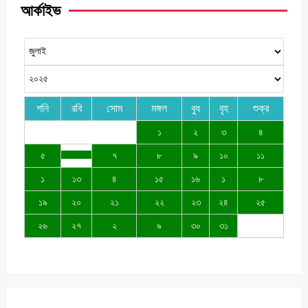
আর্কাইভ
শনি
রবি
সোম
মঙ্গল
বুধ
বৃহ
শুক্র
১
২
৩
৪
৫
৭
৮
৯
১০
১১
১
১৩
৪
১৫
১৬
১
৮
১৯
২০
২১
২২
২৩
২৪
২৫
২৬
২৭
২
৯
৩০
৩১