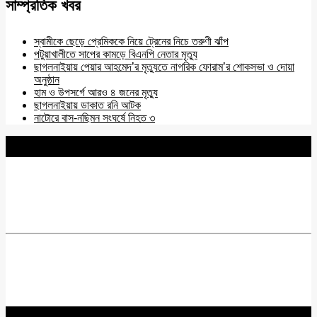
সাম্প্রতিক খবর
স্বামীকে ছেড়ে প্রেমিককে নিয়ে ট্রেনের নিচে তরুণী ঝাঁপ
পটুয়াখালীতে সাপের কামড়ে বিএনপি নেতার মৃত্যু
ছাগলনাইয়ায় পেয়ার আহমেদ’র মৃত্যুতে নাগরিক ফোরাম’র শোকসভা ও দোয়া
অনুষ্ঠান
হাম ও উপসর্গে আরও ৪ জনের মৃত্যু
ছাগলনাইয়ায় ডাকাত রনি আটক
নাটোরে বাস-নছিমন সংঘর্ষে নিহত ৩
BNANEWS24.COM
REG:NO-103 BY INFO & BROADCASTING MINISTRY OF
BANGLADESH.
Chief Editor :
Zakir Hossain
Acting Editor :
Rabiul Hossain Babu
Editor :
Yasin Hira