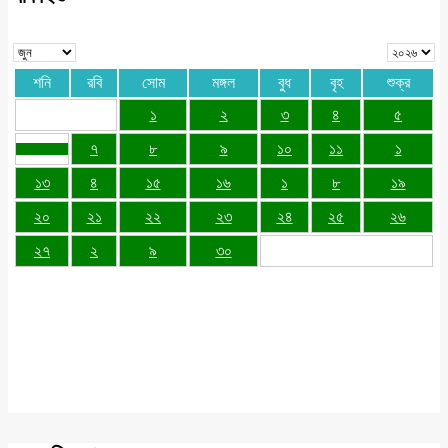
শনি
রবি
সোম
মঙ্গল
বুধ
বৃহ
শুক্র
১
২
৩
৪
৫
৭
৮
৯
১০
১১
১
১৩
৪
১৫
১৬
১
৮
১৯
২০
২১
২২
২৩
২৪
২৫
২৬
২৭
২
৯
৩০