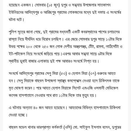
হয়েছেন একজন। সোমবার (১৫ জুন) দুপুর ও সন্ধ্যায় উপজেলার সাতকাপন
ইউনিয়নের আদিত্যপুর ও আরিছপুর গ্রামের লোকজনের মধ্যে দুই দফায় এ সংঘর্ষের
ঘটনা ঘটে।
পুলিশ সূত্রে জানা গেছে, দুই গ্রামের মধ্যবর্তী একটি কবরস্থানের পাশের চলাচলের
রাস্তা নিয়ে দীর্ঘদিন ধরে বিরোধ চলছিল। এর জেরে সোমবার দুপুর সাড়ে ১২টার দিকে
উভয় পক্ষের ২০০ থেকে ২৫০ জন লোক দেশীয় অস্ত্রশস্ত্র, টেঁটা, রামদা, লাঠিসোঁটা ও
ইট-পাটকেল নিয়ে সংঘর্ষে জড়িয়ে পড়ে।এরপর আবার সন্ধ্যা সাড়ে ৬টার দিকে
স্থানীয় ডুবাই বাজার এলাকায় দুই পক্ষ আবারও সংঘর্ষে লিপ্ত হয়।
সংঘর্ষে আদিত্যপুর গ্রামের সেলু মিয়া (৫৩) ও হেলাল মিয়া (৩৭) গুরুতর আহত
হন। সেলু মিয়াকে বাহুবল উপজেলা স্বাস্থ্য কমপ্লেক্সে নেওয়া হলে চিকিৎসক তাকে
মৃত ঘোষণা করেন। পরে আহত হেলাল মিয়াকে সিলেট এমএজি ওসমানী মেডিকেল
কলেজ হাসপাতালে নেওয়ার পথে রাত ১১টার দিকে তার মৃত্যু হয়।
এ ঘটনায় অন্তত ৪০ জন আহত হয়েছেন। আহতদের বিভিন্ন হাসপাতালে চিকিৎসা
দেওয়া হচ্ছে।
বাহুবল মডেল থানার ভারপ্রাপ্ত কর্মকর্তা (ওসি) মো. সাইফুল ইসলাম বলেন, দুপুরের