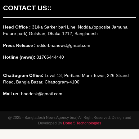
CONTACT US::
Head Office :
31/ka Sarker bari Line, Nodda,(opposite Jamuna
Future park) Gulshan, Dhaka-1212, Bangladesh.
Press Release :
editorbnanews@gmail.com
Hotline (news):
01766444440
Chattogram Office:
Level-13, Portland Mam Tower, 226 Strand
Road, Bangla Bazar, Chattogram-4100
Mail us:
bnadesk@gmail.com
@ 2025 - Bangladesh News Agency bna) All Right Reserved. Design and
Developed By
Done 5 Techonologies