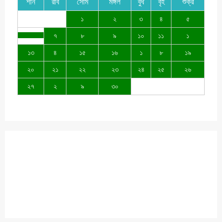
শনি
রবি
সোম
মঙ্গল
বুধ
বৃহ
শুক্র
১
২
৩
৪
৫
৭
৮
৯
১০
১১
১
১৩
৪
১৫
১৬
১
৮
১৯
২০
২১
২২
২৩
২৪
২৫
২৬
২৭
২
৯
৩০