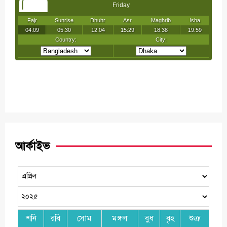
আর্কাইভ
শনি
রবি
সোম
মঙ্গল
বুধ
বৃহ
শুক্র