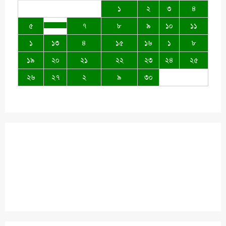
১
২
৩
৪
৫
৭
৮
৯
১০
১১
১
১৩
৪
১৫
১৬
১
৮
১৯
২০
২১
২২
২৩
২৪
২৫
২৬
২৭
২
৯
৩০