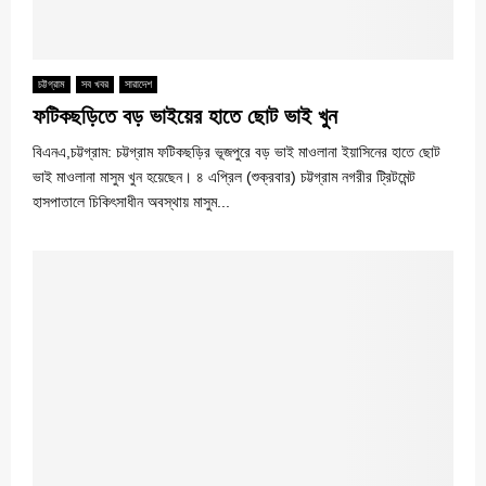
চট্টগ্রাম
সব খবর
সারাদেশ
ফটিকছড়িতে বড় ভাইয়ের হাতে ছোট ভাই খুন
বিএনএ,চট্টগ্রাম: চট্টগ্রাম ফটিকছড়ির ভূজপুরে বড় ভাই মাওলানা ইয়াসিনের হাতে ছোট
ভাই মাওলানা মাসুম খুন হয়েছেন। ৪ এপ্রিল (শুক্রবার) চট্টগ্রাম নগরীর ট্রিটমেন্ট
হাসপাতালে চিকিৎসাধীন অবস্থায় মাসুম...