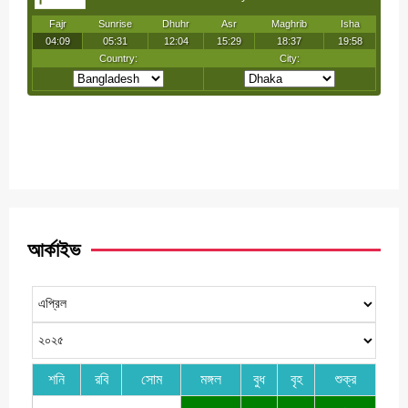
আর্কাইভ
শনি
রবি
সোম
মঙ্গল
বুধ
বৃহ
শুক্র