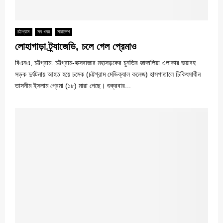
চট্টগ্রাম
সব খবর
সারাদেশ
লোহাগাড়া ট্র্যাজেডি, চলে গেল প্রেমাও
বিএনএ, চট্টগ্রাম: চট্টগ্রাম-কক্সবাজার মহাসড়কের চুনতির জাঙ্গালিয়া এলাকার ভয়াবহ
সড়ক দুর্ঘটনায় আহত হয়ে চমেক (চট্টগ্রাম মেডিক্যাল কলেজ) হাসপাতালে চিকিৎসাধীন
তাসনীম ইসলাম প্রেমা (১৮) মারা গেছে। শুক্রবার...