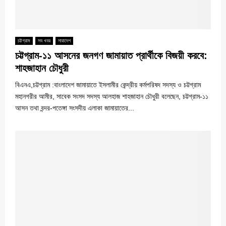
চট্টগ্রাম
সব খবর
সারাদেশ
চট্টগ্রাম-১১ আসনের জনগণ জামায়াত প্রার্থীকে বিজয়ী করবে:
শাহজাহান চৌধুরী
বিএনএ,চট্টগ্রাম :বাংলাদেশ জামায়াতে ইসলামীর কেন্দ্রীয় কর্মপরিষদ সদস্য ও চট্টগ্রাম
মহানগরীর আমীর, সাবেক সংসদ সদস্য আলহাজ শাহজাহান চৌধুরী বলেছেন, চট্টগ্রাম-১১
আসন তথা বন্দর-পতেঙ্গা সংসদীয় এলাকা জামায়াতের...