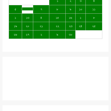
১
২
৩
৪
৫
৭
৮
৯
১০
১১
১
১৩
৪
১৫
১৬
১
৮
১৯
২০
২১
২২
২৩
২৪
২৫
২৬
২৭
২
৯
৩০