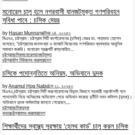
মনোরেল চালু হলে নগরবাসী যানজটমুক্ত গণপরিবহন
সুবিধা পাবে : চসিক মেয়র
by
Hasan Munna
অক্টোবর ২৪, ২০২৫
০
বিএনএ, চট্টগ্রাম : চট্টগ্রাম সিটি কর্পোরেশনের (চসিক) মেয়র ডা. শাহাদাত হোসেন
বলেছেন, “চট্টগ্রামের জনসংখ্যা ও যানজট বিবেচনায় গণপরিবহন ব্যবস্থায় আধুনিক
সমাধান জরুরি। মনোরেল প্রকল্পটি বাস্তবায়িত...
চট্টগ্রাম
চসিক
মনোরেল
যানজটমুক্ত
চট্টগ্রাম
টপ নিউজ
সব খবর
সারাদেশ
চসিকে পদোন্নতিতে অনিয়ম, অভিযানে দুদক
by
Anamul Hoq Nabid
মে ২১, ২০২৫
০
বিএনএ,চট্টগ্রাম: চট্টগ্রাম সিটি করপোরেশনের বিদ্যুৎ বিভাগে সহকারী প্রকৌশলী পদে
পদোন্নতি নিয়ে অনিয়মের অভিযোগ পেয়ে অভিযান করেছে দুর্নীতি দমন কমিশন (দুদক)।
অভিযানে দুদক কর্মকর্তারা জানতে পেরেছেন,...
চট্টগ্রাম
চসিক
দুদক
কভার
চট্টগ্রাম
সব খবর
সারাদেশ
শিক্ষার্থীদের স্বাস্থ্য সুরক্ষায় ‘হেলথ কার্ড’ চালু করল চসিক