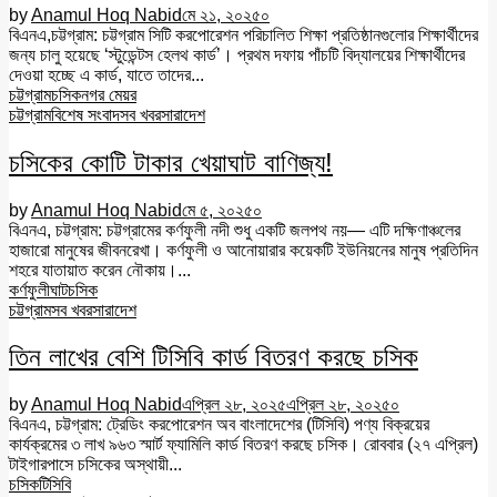
by
Anamul Hoq Nabid
মে ২১, ২০২৫
০
বিএনএ,চট্টগ্রাম: চট্টগ্রাম সিটি করপোরেশন পরিচালিত শিক্ষা প্রতিষ্ঠানগুলোর শিক্ষার্থীদের
জন্য চালু হয়েছে ‘স্টুডেন্টস হেলথ কার্ড’। প্রথম দফায় পাঁচটি বিদ্যালয়ের শিক্ষার্থীদের
দেওয়া হচ্ছে এ কার্ড, যাতে তাদের...
চট্টগ্রাম
চসিক
নগর মেয়র
চট্টগ্রাম
বিশেষ সংবাদ
সব খবর
সারাদেশ
চসিকের কোটি টাকার খেয়াঘাট বাণিজ্য!
by
Anamul Hoq Nabid
মে ৫, ২০২৫
০
বিএনএ, চট্টগ্রাম: চট্টগ্রামের কর্ণফুলী নদী শুধু একটি জলপথ নয়— এটি দক্ষিণাঞ্চলের
হাজারো মানুষের জীবনরেখা। কর্ণফুলী ও আনোয়ারার কয়েকটি ইউনিয়নের মানুষ প্রতিদিন
শহরে যাতায়াত করেন নৌকায়।...
কর্ণফুলী
ঘাট
চসিক
চট্টগ্রাম
সব খবর
সারাদেশ
তিন লাখের বেশি টিসিবি কার্ড বিতরণ করছে চসিক
by
Anamul Hoq Nabid
এপ্রিল ২৮, ২০২৫
এপ্রিল ২৮, ২০২৫
০
বিএনএ, চট্টগ্রাম: ট্রেডিং করপোরেশন অব বাংলাদেশের (টিসিবি) পণ্য বিক্রয়ের
কার্যক্রমের ৩ লাখ ৯৬৩ স্মার্ট ফ্যামিলি কার্ড বিতরণ করছে চসিক। রোববার (২৭ এপ্রিল)
টাইগারপাসে চসিকের অস্থায়ী...
চসিক
টিসিবি