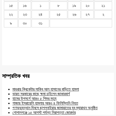
১৫
১৬
১
৮
১৯
২০
২১
২২
২৩
২৪
২৫
২৬
২৭
২
৯
৩০
৩১
সাম্প্রতিক খবর
মাগুরায় ক্রিকেটার সাকিব আল হাসানের বাড়িতে হামলা
ভারত সরকারের কাছে ক্ষমা চাইলেন জাকারবার্গ
হামের উপসর্গে আরও ৫ শিশুর মৃত্যু
গাজায় ইসরায়েলি হামলায় আরও ৪ ফিলিস্তিনি নিহত
গণঅভ্যুত্থান দিবসে ছাগলনাইয়ায় জামায়াতের যুব ম্যারাথন অনুষ্ঠিত
গোপালগঞ্জে ১৫ আগস্ট পর্যন্ত নিরাপত্তা জোরদার