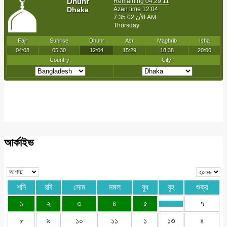
আর্কাইভ
শনি
রবি
সোম
মঙ্গল
বুধ
বৃহ
শুক্র
১
২
৩
৪
৫
৭
৮
৯
১০
১১
১
১৩
৪