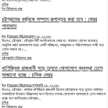
কর্পোরেশনের (চসিক) মেয়র ডা. শাহাদাত...
চসিক
টপ নিউজ
সব খবর
চট্টগ্রামের বর্জ্যকে সম্পদে রূপান্তর করা হবে : মেয়র
শাহাদাত
by
Hasan Munna
জুন ১৬, ২০২৬
০
বিএনএ, চট্টগ্রাম : চট্টগ্রাম সিটি কর্পোরেশনের মেয়র ডা. শাহাদাত হোসেন বলেছেন,
আধুনিক বর্জ্য ব্যবস্থাপনা ছাড়া একটি পরিচ্ছন্ন, স্বাস্থ্যকর ও পরিবেশবান্ধব নগরী গড়ে
তোলা সম্ভব নয়।...
চসিক
চট্টগ্রাম
টপ নিউজ
সব খবর
বাণিজ্যিক রাজধানী গড়ে তুলতে যোগাযোগ ব্যবস্থা ঢেলে
সাজানো হচ্ছে : চসিক মেয়র
by
Hasan Munna
ফেব্রুয়ারি ২৬, ২০২৬
০
বিএনএ, চট্টগ্রাম : কার্যকর বাণিজ্যিক রাজধানী হিসেবে চট্টগ্রামকে গড়ে তুলতে সমন্বিত
অবকাঠামো উন্নয়ন পরিকল্পনার অংশ হিসেবে নগরের যোগাযোগ ব্যবস্থাকে ঢেলে সাজানো
হচ্ছে বলে জানিয়েছেন চট্টগ্রাম...
চসিক
টপ নিউজ
সব খবর