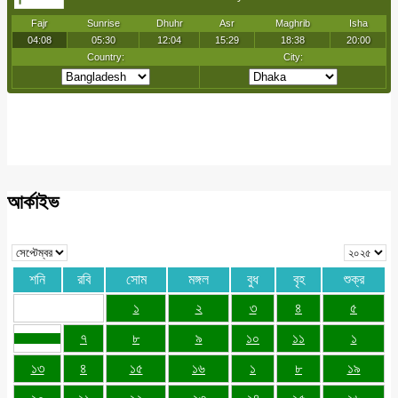
আর্কাইভ
শনি
রবি
সোম
মঙ্গল
বুধ
বৃহ
শুক্র
১
২
৩
৪
৫
৭
৮
৯
১০
১১
১
১৩
৪
১৫
১৬
১
৮
১৯