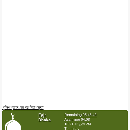
পুলিশ
পূজামণ্ডপের নিরাপত্তা