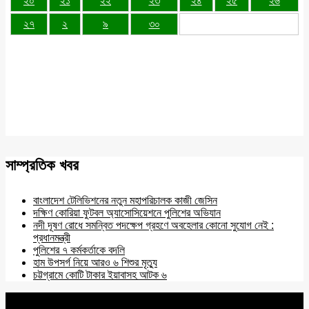
২০
২১
২২
২৩
২৪
২৫
২৬
২৭
২
৯
৩০
সাম্প্রতিক খবর
বাংলাদেশ টেলিভিশনের নতুন মহাপরিচালক কাজী জেসিন
দক্ষিণ কোরিয়া ফুটবল অ্যাসোসিয়েশনে পুলিশের অভিযান
নদী দূষণ রোধে সমন্বিত পদক্ষেপ গ্রহণে অবহেলার কোনো সুযোগ নেই :
প্রধানমন্ত্রী
পুলিশের ৭ কর্মকর্তাকে বদলি
হাম উপসর্গ নিয়ে আরও ৬ শিশুর মৃত্যু
চট্টগ্রামে কোটি টাকার ইয়াবাসহ আটক ৬