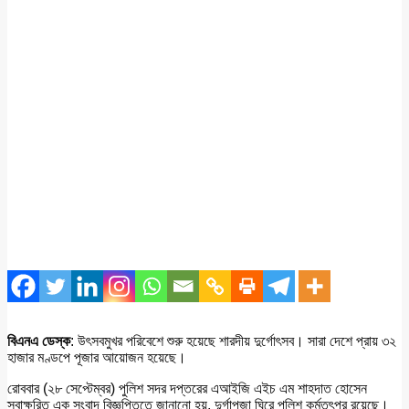
বিএনএ ডেস্ক
: উৎসবমুখর পরিবেশে শুরু হয়েছে শারদীয় দুর্গোৎসব। সারা দেশে প্রায় ৩২
হাজার মণ্ডপে পূজার আয়োজন হয়েছে।
রোববার (২৮ সেপ্টেম্বর) পুলিশ সদর দপ্তরের এআইজি এইচ এম শাহদাত হোসেন
স্বাক্ষরিত এক সংবাদ বিজ্ঞপ্তিতে জানানো হয়, দুর্গাপূজা ঘিরে পুলিশ কর্মতৎপর রয়েছে।