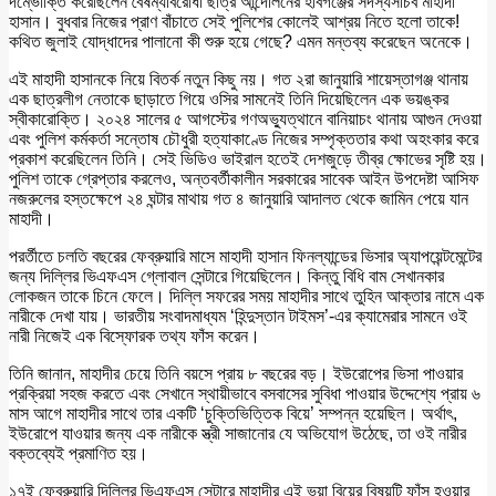
দম্ভোক্তি করেছিলেন বৈষম্যবিরোধী ছাত্র আন্দোলনের হবিগঞ্জের সদস্যসচিব মাহাদী
হাসান। বুধবার নিজের প্রাণ বাঁচাতে সেই পুলিশের কোলেই আশ্রয় নিতে হলো তাকে!
কথিত জুলাই যোদ্ধাদের পালানো কী শুরু হয়ে গেছে? এমন মন্তব্য করেছেন অনেকে।
এই মাহাদী হাসানকে নিয়ে বিতর্ক নতুন কিছু নয়। গত ২রা জানুয়ারি শায়েস্তাগঞ্জ থানায়
এক ছাত্রলীগ নেতাকে ছাড়াতে গিয়ে ওসির সামনেই তিনি দিয়েছিলেন এক ভয়ঙ্কর
স্বীকারোক্তি। ২০২৪ সালের ৫ আগস্টের গণঅভ্যুত্থানে বানিয়াচং থানায় আগুন দেওয়া
এবং পুলিশ কর্মকর্তা সন্তোষ চৌধুরী হত্যাকাণ্ডে নিজের সম্পৃক্ততার কথা অহংকার করে
প্রকাশ করেছিলেন তিনি। সেই ভিডিও ভাইরাল হতেই দেশজুড়ে তীব্র ক্ষোভের সৃষ্টি হয়।
পুলিশ তাকে গ্রেপ্তার করলেও, অন্তবর্তীকালীন সরকারের সাবেক আইন উপদেষ্টা আসিফ
নজরুলের হস্তক্ষেপে ২৪ ঘন্টার মাথায় গত ৪ জানুয়ারি আদালত থেকে জামিন পেয়ে যান
মাহাদী।
পরর্তীতে চলতি বছরের ফেব্রুয়ারি মাসে মাহাদী হাসান ফিনল্যান্ডের ভিসার অ্যাপয়েন্টমেন্টের
জন্য দিল্লির ভিএফএস গ্লোবাল সেন্টারে গিয়েছিলেন। কিন্তু বিধি বাম সেখানকার
লোকজন তাকে চিনে ফেলে। দিল্লি সফরের সময় মাহাদীর সাথে তুহিন আক্তার নামে এক
নারীকে দেখা যায়। ভারতীয় সংবাদমাধ্যম ‘হিন্দুস্তান টাইমস’-এর ক্যামেরার সামনে ওই
নারী নিজেই এক বিস্ফোরক তথ্য ফাঁস করেন।
তিনি জানান, মাহাদীর চেয়ে তিনি বয়সে প্রায় ৮ বছরের বড়। ইউরোপের ভিসা পাওয়ার
প্রক্রিয়া সহজ করতে এবং সেখানে স্থায়ীভাবে বসবাসের সুবিধা পাওয়ার উদ্দেশ্যে প্রায় ৬
মাস আগে মাহাদীর সাথে তার একটি ‘চুক্তিভিত্তিক বিয়ে’ সম্পন্ন হয়েছিল। অর্থাৎ,
ইউরোপে যাওয়ার জন্য এক নারীকে স্ত্রী সাজানোর যে অভিযোগ উঠেছে, তা ওই নারীর
বক্তব্যেই প্রমাণিত হয়।
১৭ই ফেব্রুয়ারি দিল্লির ভিএফএস সেন্টারে মাহাদীর এই ভুয়া বিয়ের বিষয়টি ফাঁস হওয়ার