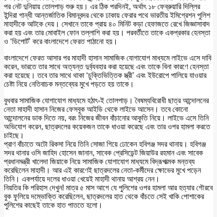
পর নেট দুনিয়ায় তোলপাড় শুরু হয়। এর ঠিক পরদিনই, অর্থাৎ ১৮ ফেব্রুয়ারি দিল্লির
ইন্দিরা গান্ধী আন্তর্জাতিক বিমানবন্দর থেকে ঢাকায় ফেরার পথে ভারতীয় ইমিগ্রেশন পুলিশ
মাহাদীকে আটকে দেয়। সেখানে তাকে প্রায় ৪০ মিনিট কড়া হেফাজতে রেখে জিজ্ঞাসাবাদ
করা হয় এবং তার মোবাইল ফোন তল্লাশি করা হয়। পরবর্তীতে তাকে একপ্রকার হেনস্তা
ও ‘ডিপোর্ট’ করে বাংলাদেশে ফেরত পাঠানো হয়।
বাংলাদেশে ফেরত আসার পর মাহাদী হাসান সামাজিক যোগাযোগ মাধ্যমে লাইভে এসে দাবি
করেন, ভারতে তার সাথে অত্যন্ত দুর্ব্যবহার করা হয়েছে এবং তাকে বিনা কারণে হেনস্তা
করা হয়েছে। তবে তার সাথে থাকা ‘চুক্তিভিত্তিক স্ত্রী’ এবং ইউরোপে পালিয়ে যাওয়ার
চেষ্টা নিয়ে নেতিবাচক মন্তব্যের মুখে পড়তে হয় তাকে।
বুধবার সামাজিক যোগাযোগ মাধ্যমে হঠাৎ-ই তোলপাড়। বৈষম্যবিরোধী ছাত্র আন্দোলনের
নেতা মাহাদী হাসান নিজের ফেসবুক আইডি থেকে লাইভে আসেন। তবে কোনো
আন্দোলনের ডাক দিতে নয়, বরং নিজের জীবন বাঁচানোর আকুতি নিয়ে। লাইভে এসে তিনি
অভিযোগ করেন, ছাত্রদলের কয়েকজন তাকে ধাওয়া করেছে এবং তার ওপর হামলা করতে
চাইছে।
প্রাণ বাঁচাতে অটো রিকসা নিয়ে তিনি সোজা গিয়ে ঢোকেন হবিগঞ্জ সদর থানায়। হবিগঞ্জ
সদর থানার ওসি জাহিদ হোসেন জানান, সাবেক প্রেসিডেন্ট জিয়াউর রহমান এবং সাবেক
প্রধানমন্ত্রী খালেদা জিয়াকে নিয়ে সামাজিক যোগাযোগ মাধ্যমে বিদ্রূপাত্মক মন্তব্য
করেছিলেন মাহাদী। আর এই কারণেই ছাত্রদলের নেতা-কর্মীদের ক্ষোভের মুখে পড়েন
তিনি। একপর্যায়ে দলের ধাওয়া খেয়েই মাহাদী থানায় আশ্রয় নেন।
নিয়তির কি পরিহাস দেখুন! মাত্র ৫ মাস আগে যে পুলিশের ওপর হামলা আর হত্যার গৌরবে
বুক ফুলিয়ে দম্ভোক্তি করেছিলেন, ছাত্রদলের হাত থেকে বাঁচতে সেই খাকি পোশাকের
পুলিশের কাছেই তাকে হাত পাততে হলো।