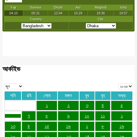
আর্কাইভ
শনি
রবি
সোম
মঙ্গল
বুধ
বৃহ
শুক্র
১
২
৩
৪
৫
৭
৮
৯
১০
১১
১
১৩
৪
১৫
১৬
১
৮
১৯
২০
২১
২২
২৩
২৪
২৫
২৬