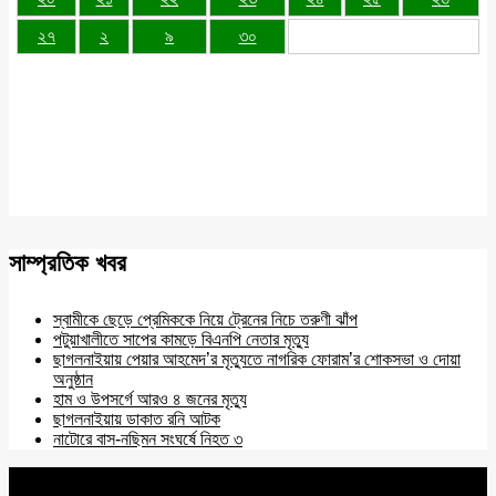
২৭
২
৯
৩০
সাম্প্রতিক খবর
স্বামীকে ছেড়ে প্রেমিককে নিয়ে ট্রেনের নিচে তরুণী ঝাঁপ
পটুয়াখালীতে সাপের কামড়ে বিএনপি নেতার মৃত্যু
ছাগলনাইয়ায় পেয়ার আহমেদ’র মৃত্যুতে নাগরিক ফোরাম’র শোকসভা ও দোয়া
অনুষ্ঠান
হাম ও উপসর্গে আরও ৪ জনের মৃত্যু
ছাগলনাইয়ায় ডাকাত রনি আটক
নাটোরে বাস-নছিমন সংঘর্ষে নিহত ৩