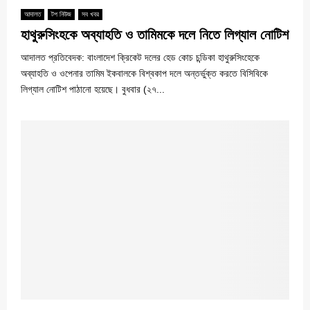
আদালত
টপ নিউজ
সব খবর
হাথুরুসিংহকে অব্যাহতি ও তামিমকে দলে নিতে লিগ্যাল নোটিশ
আদালত প্রতিবেদক: বাংলাদেশ ক্রিকেট দলের হেড কোচ চন্ডিকা হাথুরুসিংহেকে
অব্যাহতি ও ওপেনার তামিম ইকবালকে বিশ্বকাপ দলে অন্তর্ভুক্ত করতে বিসিবিকে
লিগ্যাল নোটিশ পাঠানো হয়েছে। বুধবার (২৭...