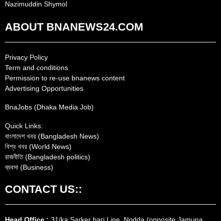
Nazimuddin Shymol
ABOUT BNANEWS24.COM
Privacy Policy
Term and conditions
Permission to re-use bnanews content
Advertising Opportunities
BnaJobs (Dhaka Media Job)
Quick Links:
বাংলাদেশ খবর (Bangladesh News)
বিশ্ব খবর (World News)
রাজনীতি (Bangladesh politics)
ব্যবসা (Business)
CONTACT US::
Head Office :
31/ka Sarker bari Line, Nodda,(opposite Jamuna