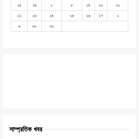
১৫
১৬
১
৮
১৯
২০
২১
২২
২৩
২৪
২৫
২৬
২৭
২
৯
৩০
৩১
সাম্প্রতিক খবর