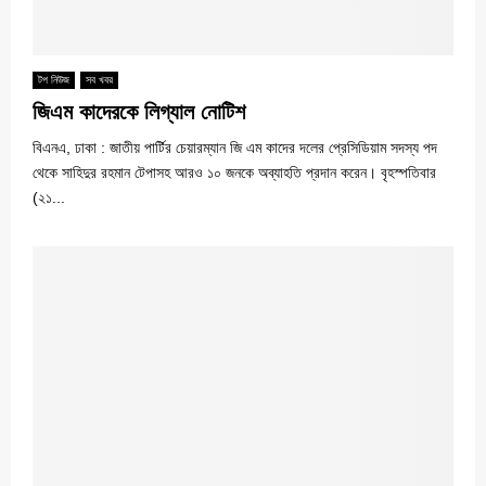
টপ নিউজ
সব খবর
জিএম কাদেরকে লিগ্যাল নোটিশ
বিএনএ, ঢাকা : জাতীয় পার্টির চেয়ারম্যান জি এম কাদের দলের প্রেসিডিয়াম সদস্য পদ
থেকে সাহিদুর রহমান টেপাসহ আরও ১০ জনকে অব্যাহতি প্রদান করেন। বৃহস্পতিবার
(২১...