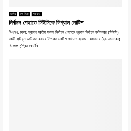
জাতীয়
টপ নিউজ
সব খবর
নির্বাচন পেছাতে সিইসিকে লিগ্যাল নোটিশ
বিএনএ, ঢাকা: দ্বাদশ জাতীয় সংসদ নির্বাচন পেছাতে প্রধান নির্বাচন কমিশনার (সিইসি)
কাজী হাবিবুল আউয়াল বরাবর লিগ্যাল নোটিশ পাঠানো হয়েছে। মঙ্গলবার (২৮ নভেম্বর)
বিকেলে সুপ্রিম কোর্টের...