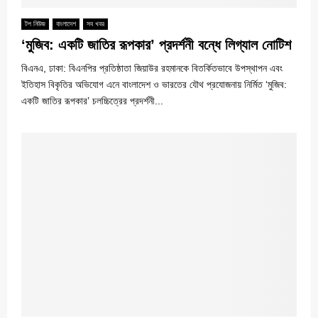
টপ নিউজ
বাংলাদেশ
সব খবর
‘মুজিব: একটি জাতির রূপকার’ প্রদর্শনী বন্ধে লিগ্যাল নোটিশ
বিএনএ, ঢাকা: বিএনপির প্রতিষ্ঠাতা জিয়াউর রহমানকে বিতর্কিতভাবে উপস্থাপন এবং
ইতিহাস বিকৃতির অভিযোগ এনে বাংলাদেশ ও ভারতের যৌথ প্রযোজনায় নির্মিত ‘মুজিব:
একটি জাতির রূপকার’ চলচ্চিত্রের প্রদর্শনী...