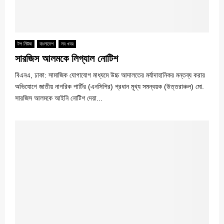
টপ নিউজ
বাংলাদেশ
সব খবর
সারজিস আলমকে লিগ্যাল নোটিশ
বিএনএ, ঢাকা: সামাজিক যোগাযোগ মাধ্যমে উচ্চ আদালতের মর্যাদাহানিকর মন্তব্য করার
অভিযোগে জাতীয় নাগরিক পার্টির (এনসিপির) প্রধান মূখ্য সমন্বয়ক (উত্তরাঞ্চল) মো.
সারজিস আলমকে আইনি নোটিশ দেয়া...