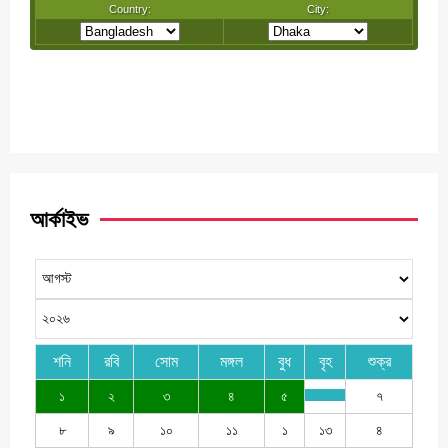
আর্কাইভ
শনি
রবি
সোম
মঙ্গল
বুধ
বৃহ
শুক্র
১
২
৩
৪
৫
৭
৮
৯
১০
১১
১
১৩
৪