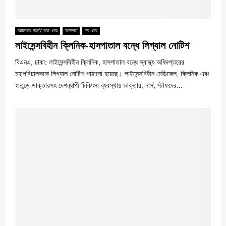
আজকের বাছাই করা খবর
আদালত
সব খবর
লাইসেন্সবিহীন ক্লিনিক-হাসপাতাল বন্ধে লিগ্যাল নোটিশ
বিএনএ, ঢাকা: লাইসেন্সবিহীন ক্লিনিক, হাসপাতাল বন্ধে স্বাস্থ্য অধিদপ্তরের
মহাপরিচালককে লিগ্যাল নোটিশ পাঠানো হয়েছে। লাইসেন্সবিহীন মেডিকেল, ক্লিনিক এবং
হাতুড়ে ডাক্তারসহ দেশব্যাপী চিকিৎসা ব্যবস্থায় ডাক্তার, নার্স, স্টাফদের...