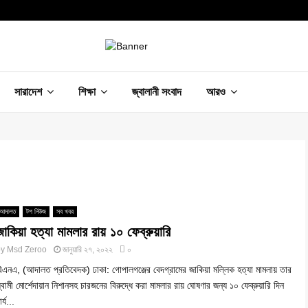
সারাদেশ
শিক্ষা
জ্বালানী সংবাদ
আরও
আদালত
টপ নিউজ
সব খবর
জাকিয়া হত্যা মামলার রায় ১০ ফেব্রুয়ারি
by
Msd Zeroo
জানুয়ারি ২৭, ২০২২
০
িএনএ, (আদালত প্রতিবেদক) ঢাকা: গোপালগঞ্জের বেদগ্রামের জাকিয়া মল্লিক হত্যা মামলায় তার
্বামী মোর্শেদায়ান নিশানসহ চারজনের বিরুদ্ধে করা মামলার রায় ঘোষণার জন্য ১০ ফেব্রুয়ারি দিন
ার্য...