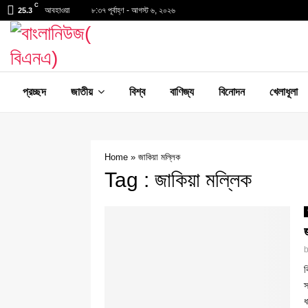
C
আবহাওয়া
৮:৩৭ পূর্বাহ্ণ - আগস্ট ৬, ২০২৬
25.3
প্রচ্ছদ
জাতীয়
বিশ্ব
বাণিজ্য
বিনোদন
খেলাধূলা
Home
»
জাকিয়া মল্লিক
Tag : জাকিয়া মল্লিক
ব
স
ধ