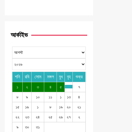
আর্কাইভ
শনি
রবি
সোম
মঙ্গল
বুধ
বৃহ
শুক্র
১
২
৩
৪
৫
৭
৮
৯
১০
১১
১
১৩
৪
১৫
১৬
১
৮
১৯
২০
২১
২২
২৩
২৪
২৫
২৬
২৭
২
৯
৩০
৩১