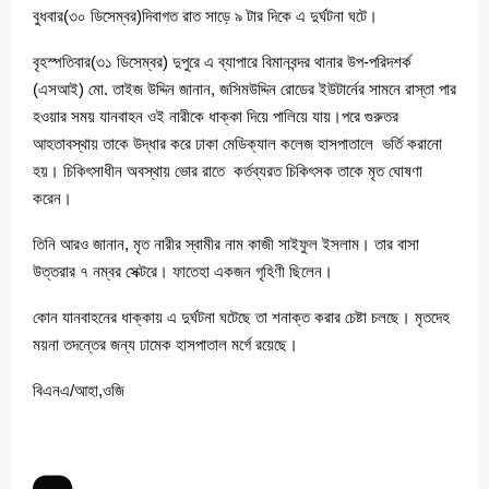
বুধবার(৩০ ডিসেম্বর)দিবাগত রাত সাড়ে ৯ টার দিকে এ দুর্ঘটনা ঘটে।
বৃহস্পতিবার(৩১ ডিসেম্বর) দুপুরে এ ব্যাপারে বিমানবন্দর থানার উপ-পরিদশর্ক
(এসআই) মো. তাইজ উদ্দিন জানান, জসিমউদ্দিন রোডের ইউটার্নের সামনে রাস্তা পার
হওয়ার সময় যানবাহন ওই নারীকে ধাক্কা দিয়ে পালিয়ে যায়।পরে গুরুতর
আহতাবস্থায় তাকে উদ্ধার করে ঢাকা মেডিক্যাল কলেজ হাসপাতালে ভর্তি করানো
হয়। চিকিৎসাধীন অবস্থায় ভোর রাতে কর্তব্যরত চিকিৎসক তাকে মৃত ঘোষণা
করেন।
তিনি আরও জানান, মৃত নারীর স্বামীর নাম কাজী সাইফুল ইসলাম। তার বাসা
উত্তরার ৭ নম্বর সেক্টরে। ফাতেহা একজন গৃহিণী ছিলেন।
কোন যানবাহনের ধাক্কায় এ দুর্ঘটনা ঘটেছে তা শনাক্ত করার চেষ্টা চলছে। মৃতদেহ
ময়না তদন্তের জন্য ঢামেক হাসপাতাল মর্গে রয়েছে।
বিএনএ/আহা,ওজি