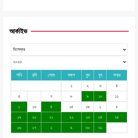
আর্কাইভ
শনি
রবি
সোম
মঙ্গল
বুধ
বৃহ
শুক্র
১
২
৩
৪
৫
৭
৮
৯
১০
১১
১
১৩
৪
১৫
১৬
১
৮
১৯
২০
২১
২২
২৩
২৪
২৫
২৬
২৭
২
৯
৩০
৩১