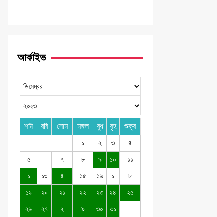
আর্কাইভ
শনি
রবি
সোম
মঙ্গল
বুধ
বৃহ
শুক্র
১
২
৩
৪
৫
৭
৮
৯
১০
১১
১
১৩
৪
১৫
১৬
১
৮
১৯
২০
২১
২২
২৩
২৪
২৫
২৬
২৭
২
৯
৩০
৩১