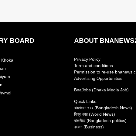
RY BOARD
ABOUT BNANEWS
Privacy Policy
n Khoka
Term and conditions
man
Permission to re-use bnanews c
aiyum
Advertising Opportunities
an
BnaJobs (Dhaka Media Job)
hymol
Quick Links:
বাংলাদেশ খবর (Bangladesh News)
বিশ্ব খবর (World News)
রাজনীতি (Bangladesh politics)
ব্যবসা (Business)