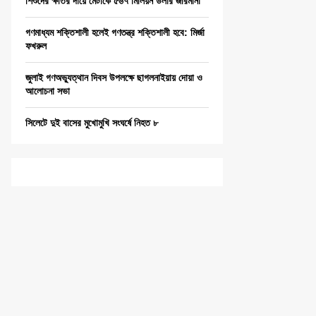
শিশুদের ক্ষতির দায়ে মেটাকে ৫৬৭ মিলিয়ন ডলার জরিমানা
গণমাধ্যম শক্তিশালী হলেই গণতন্ত্র শক্তিশালী হবে: মির্জা
ফখরুল
জুলাই গণঅভ্যুত্থান দিবস উপলক্ষে ছাগলনাইয়ায় দোয়া ও
আলোচনা সভা
সিলেটে দুই বাসের মুখোমুখি সংঘর্ষে নিহত ৮