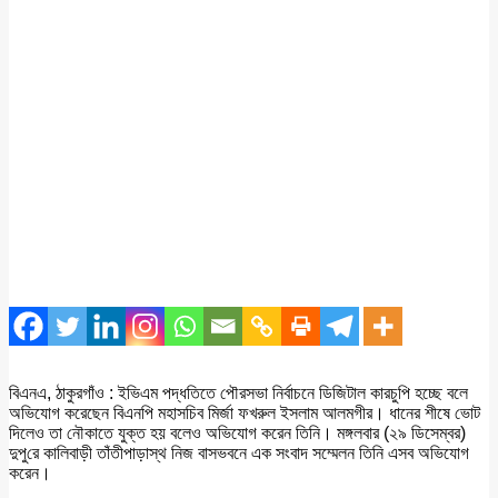
বিএনএ, ঠাকুরগাঁও : ইভিএম পদ্ধতিতে পৌরসভা নির্বাচনে ডিজিটাল কারচুপি হচ্ছে বলে
অভিযোগ করেছেন বিএনপি মহাসচিব মির্জা ফখরুল ইসলাম আলমগীর। ধানের শীষে ভোট
দিলেও তা নৌকাতে যুক্ত হয় বলেও অভিযোগ করেন তিনি। মঙ্গলবার (২৯ ডিসেম্বর)
দুপু‌রে কালিবাড়ী তাঁতীপাড়াস্থ নিজ বাসভবনে এক সংবাদ সম্মেলন তিনি এসব অভিযোগ
করেন।