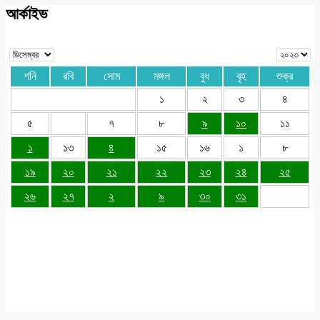
আর্কাইভ
শনি
রবি
সোম
মঙ্গল
বুধ
বৃহ
শুক্র
১
২
৩
৪
৫
৭
৮
৯
১০
১১
১
১৩
৪
১৫
১৬
১
৮
১৯
২০
২১
২২
২৩
২৪
২৫
২৬
২৭
২
৯
৩০
৩১