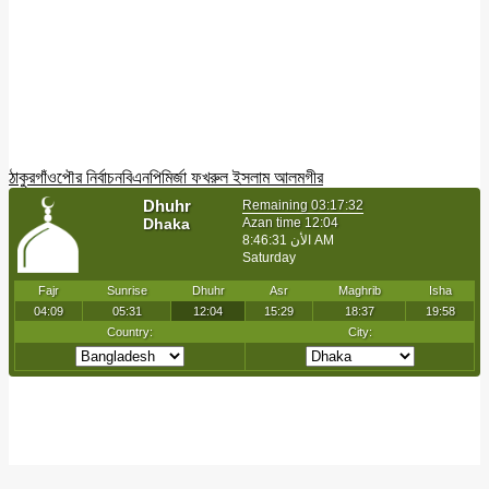
ঠাকুরগাঁও
পৌর নির্বাচন
বিএনপি
মির্জা ফখরুল ইসলাম আলমগীর