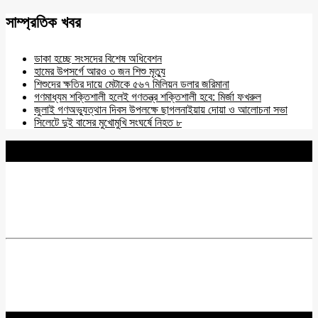
সাম্প্রতিক খবর
ডাকা হচ্ছে সংসদের বিশেষ অধিবেশন
হামের উপসর্গে আরও ৩ জন শিশু মৃত্যু
শিশুদের ক্ষতির দায়ে মেটাকে ৫৬৭ মিলিয়ন ডলার জরিমানা
গণমাধ্যম শক্তিশালী হলেই গণতন্ত্র শক্তিশালী হবে: মির্জা ফখরুল
জুলাই গণঅভ্যুত্থান দিবস উপলক্ষে ছাগলনাইয়ায় দোয়া ও আলোচনা সভা
সিলেটে দুই বাসের মুখোমুখি সংঘর্ষে নিহত ৮
BNANEWS24.COM
REG:NO-103 BY INFO & BROADCASTING MINISTRY OF
BANGLADESH.
Chief Editor :
Zakir Hossain
Acting Editor :
Rabiul Hossain Babu
Editor :
Yasin Hira