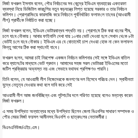
মির্জা ফখরুল ইসলাম বলেন, পৌর নির্বাচনের সব কেন্দ্রে ইভিএম ব্যবহারের একতরফা
ব্যবস্থা নিয়ে ডিজিটাল কারচুপির নতুন ষড়যন্ত্রে লিপ্ত হয়েছে সরকার ও তার নির্বাচন
ক‌মিশন। প্রোগ্রামিংয়ে কারসাজি করে নির্বাচনে পূর্বনির্ধা‌রিত ফলাফ‌লে তা‌দের (আওয়ামী
লী‌গ) প্রার্থী‌কে নির্বাচিত করা হচ্ছে।
মির্জা ফখরুল বলেন, ইভিএম ভোটারবান্ধব পদ্ধতি নয়। প্রোগা‌মে ঠিক করা ধা‌নের শীষ,
চলে যা‌বে নৌকায়। আবার ফাইনা‌লি দেখা যায় ১০বার ভোট দেওয়া হ‌লে সেখান থে‌কে ৮টা
ভোটই চ‌লে যা‌বে নৌকায়। ইভিএম এর যে বোতামেই চাপ দেওয়া হোক না কেন ফলাফল
কিন্তু আগের ঠিক করা স্থা‌নেই যা‌বে।
ফখরুল ব‌লেন, আমরা চাই নিরপেক্ষ একজন নির্বাচন কমিশনার সেই সঙ্গে ইভিএম বাতিল
করে ব্যালে‌টের মাধ্যমে ভোট প্রদা‌ন। আমাদের সহজ সরল ভোটাররা ইভিএমের মতো
জটিল প্রক্রিয়ায় অভ্যস্ত নয় এবং সেভাবে যথাযথ প্রশিক্ষণও পায়নি।
তিনি বলেন, যে আওয়ামী লীগ নিজেদেরকে জনগণের দল হিসেবে পরিচয় দেন। স্বাধীনতা
যুদ্ধে নেতৃত্ব দেওয়ার কথা বলে দাবি করে সেই
আওয়ামী লীগ আজ জনবিচ্ছিন্ন এবং লুটপা‌টের দলে পরিণত হয়েছে বলেও মন্তব্য করেন
মির্জা ফখরুল।
এ সময় উপস্থিত অন্যান্যের মধ্যে উপস্থিত ছিলেন জেলা বিএনপির সাধারণ সম্পাদক ও
পৌর মেয়র মির্জা ফয়সল আমীনসহ বিএন‌পি ও ছাত্রদ‌লের নেতাকর্মীরা।
বিএনএনিউজ/এইচ.এম।