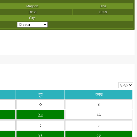
বৃহ
শুক্র
৩
৪
১০
১১
১
৮
২৪
২৫