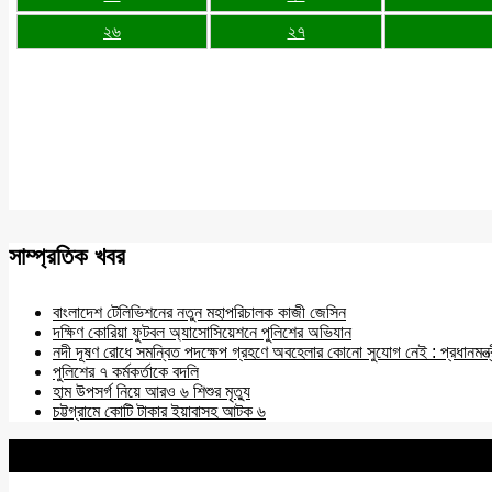
২৬
২৭
সাম্প্রতিক খবর
বাংলাদেশ টেলিভিশনের নতুন মহাপরিচালক কাজী জেসিন
দক্ষিণ কোরিয়া ফুটবল অ্যাসোসিয়েশনে পুলিশের অভিযান
নদী দূষণ রোধে সমন্বিত পদক্ষেপ গ্রহণে অবহেলার কোনো সুযোগ নেই : প্রধানমন্ত্
পুলিশের ৭ কর্মকর্তাকে বদলি
হাম উপসর্গ নিয়ে আরও ৬ শিশুর মৃত্যু
চট্টগ্রামে কোটি টাকার ইয়াবাসহ আটক ৬
BNANEWS24.COM