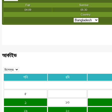
আর্কাইভ
শনি
রবি
৫
১
১৩
১৯
২০