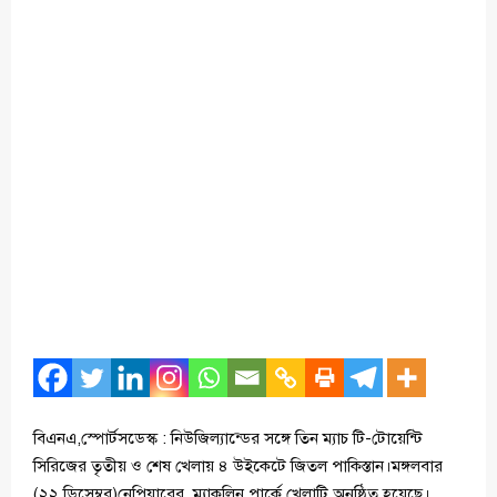
বিএনএ,স্পোর্টসডেস্ক : নিউজিল্যান্ডের সঙ্গে তিন ম্যাচ টি-টোয়েন্টি
সিরিজের তৃতীয় ও শেষ খেলায় ৪ উইকেটে জিতল পাকিস্তান।মঙ্গলবার
(২২ ডিসেম্বর)নেপিয়ারের ম্যাকলিন পার্কে খেলাটি অনুষ্ঠিত হয়েছে।