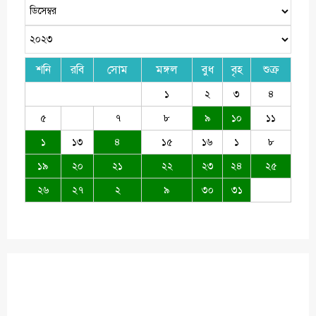
শনি
রবি
সোম
মঙ্গল
বুধ
বৃহ
শুক্র
১
২
৩
৪
৫
৭
৮
৯
১০
১১
১
১৩
৪
১৫
১৬
১
৮
১৯
২০
২১
২২
২৩
২৪
২৫
২৬
২৭
২
৯
৩০
৩১