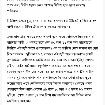
প্রথম এবং দ্বিতীয় ম্যাচে হেরে আগেই সিরিজ হাত ছাড়া করেছে
পাকিস্তান।
নিউজিল্যান্ডের ছুড়ে দেয়া ১৭৪ রানের জবাবে ৬ উইকেট হারিয়ে ২ বল
বাকী রেখে ৪ উইকেটে জয়লাভ করেছে পাকিস্তান।
১৭৪ রান তাড়া করতে নেমে দারুণ সূচনা করে মোহাম্মদ রিজওয়ান ও
হায়দার আলী।৫ ওভারে তুলে নেয় ৪০ রান।১১ রান করা হায়দারকে
ফিরিয়ে এই জুটি ভাঙ্গে কুগলেইজন। এরপর হাফিজ নেমে দারুণ সঙ্গ দেয়
রিজওয়ানকে। জুটি করে ৮২ রানের। এই জুটি আর বড় করতে দেয়নি
কুগলেইজন হাফিজকে আউট করে।২৯ বলে ৪১ রানের ইনিংস খেলেন
এই ডানহাতি ব্যাটসম্যান।খুশদিল শাহ নেমে ১০ বলে ১৩ রান করে
ফেরেন জেমস নীশামের বলে। ১৯ তম ওভার করতে আসা টিম সাউদি
পরপর দুই বলে সাদাব খান ও ফাহিমকে ফিরিয়ে খেলা জমিয়ে তুলে।
জয়ের কাছে এসে জেমিনসনের বলে ফিরেন অসাধারণ খেলতে থাকা
মোহাম্মদ রিজওয়ান।খেলেন ৫৯ বলে ১০ চার ও ৩ ছক্কায় ৮৯ রানের
ইনিংস। শেষে ৭ বলে ১৪ রান নিয়ে সফরকারিদের জয় নিশ্চিত করে
ইফতিখার আহমেদ।