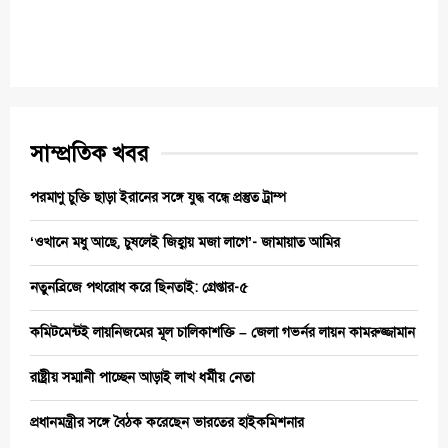
সাম্প্রতিক খবর
পরমাণু চুক্তি ছাড়া ইরানের সঙ্গে যুদ্ধ বন্ধে প্রস্তুত ট্রাম্প
‘ওখানে মধু আছে, চুষলেই জিহ্বায় মজা লাগে’- জামায়াত আমির
নতুনব্রিজে পথরোধ করে ছিনতাই: গ্রেপ্তার-৫
কমিটমেন্টই লায়নিজমের মূল চালিকাশক্তি – জেলা গভর্নর লায়ন কামরুজ্জামান
রাষ্ট্রীয় সম্মানী পাচ্ছেন আড়াই লাখ ধর্মীয় নেতা
প্রধানমন্ত্রীর সঙ্গে বৈঠক করেছেন ভারতের হাইকমিশনার