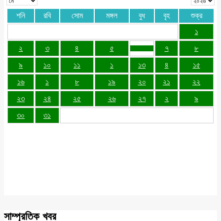
শনি
রবি
সোম
মঙ্গল
বুধ
বৃহ
শুক্র
১
২
৩
৪
৫
৭
৮
৯
১০
১১
১
১৩
৪
১৫
১৬
১
৮
১৯
২০
২১
২২
২৩
২৪
২৫
২৬
২৭
২
৯
৩০
৩১
সাম্প্রতিক খবর