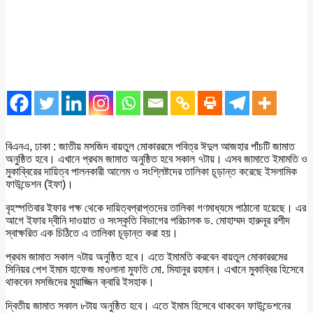
বিএনএ, ঢাকা : জাতীয় মসজিদ বায়তুল মোকাররমে পবিত্র ঈদুল আজহার পাঁচটি জামাত
অনুষ্ঠিত হবে। এখানে প্রথম জামাত অনুষ্ঠিত হবে সকাল ৭টায়। এসব জামাতে ইমামতি ও
মুকাব্বিরের দায়িত্ব পালনকারী আলেম ও সংশ্লিষ্টদের তালিকা চূড়ান্ত করেছে ইসলামিক
ফাউন্ডেশন (ইফা)।
বৃহস্পতিবার ইফার পক্ষ থেকে দায়িত্বপ্রাপ্তদের তালিকা গণমাধ্যমে পাঠানো হয়েছে। এর
আগে ইফার দ্বীনি দাওয়াত ও সংস্কৃতি বিভাগের পরিচালক ড. মোহাম্মদ হারুনূর রশীদ
স্বাক্ষরিত এক চিঠিতে এ তালিকা চূড়ান্ত করা হয়।
প্রথম জামাত সকাল ৭টায় অনুষ্ঠিত হবে। এতে ইমামতি করবেন বায়তুল মোকাররমের
সিনিয়র পেশ ইমাম হাফেজ মাওলানা মুফতি মো. মিযানুর রহমান। এখানে মুকাব্বির হিসেবে
থাকবেন মসজিদের মুয়াজ্জিন ক্বারি ইসহাক।
দ্বিতীয় জামাত সকাল ৮টায় অনুষ্ঠিত হবে। এতে ইমাম হিসেবে থাকবেন ফাউন্ডেশনের