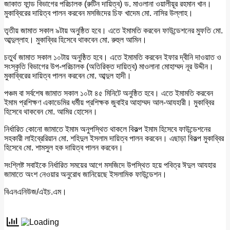
জাকাত ফান্ড বিভাগের পরিচালক (রুটিন দায়িত্ব) ড. মাওলানা ওয়ালীয়ূর রহমান খান।
মুকাব্বিরের দায়িত্ব পালন করবেন মসজিদের চিফ খাদেম মো. নাসির উল্লাহ।
তৃতীয় জামাত সকাল ৯টায় অনুষ্ঠিত হবে। এতে ইমামতি করবেন ফাউন্ডেশনের মুফতি মো.
আব্দুল্লাহ। মুকাব্বির হিসেবে থাকবেন মো. রুহুল আমিন।
চতুর্থ জামাত সকাল ১০টায় অনুষ্ঠিত হবে। এতে ইমামতি করবেন ইফার দ্বীনি দাওয়াত ও
সংস্কৃতি বিভাগের উপ-পরিচালক (অতিরিক্ত দায়িত্ব) মাওলানা মোহাম্মদ নূর উদ্দীন।
মুকাব্বিরের দায়িত্ব পালন করবেন মো. আব্দুল হাদী।
পঞ্চম বা সর্বশেষ জামাত সকাল ১০টা ৪৫ মিনিটে অনুষ্ঠিত হবে। এতে ইমামতি করবেন
ইমাম প্রশিক্ষণ একাডেমির ধর্মীয় প্রশিক্ষক জুবাইর আহাম্মদ আল-আযহারী। মুকাব্বির
হিসেবে থাকবেন মো. আমির হোসেন।
নির্ধারিত কোনো জামাতে ইমাম অনুপস্থিত থাকলে বিকল্প ইমাম হিসেবে ফাউন্ডেশনের
সহকারী লাইব্রেরিয়ান মো. শহিদুল ইসলাম দায়িত্ব পালন করবেন। এছাড়া বিকল্প মুকাব্বির
হিসেবে মো. শামসুল হক দায়িত্ব পালন করবেন।
সংশ্লিষ্ট সবাইকে নির্ধারিত সময়ের আগে মসজিদে উপস্থিত হয়ে পবিত্র ঈদুল আযহার
জামাতে অংশ নেওয়ার অনুরোধ জানিয়েছে ইসলামিক ফাউন্ডেশন।
বিএনএনিউজ/এইচ.এম।