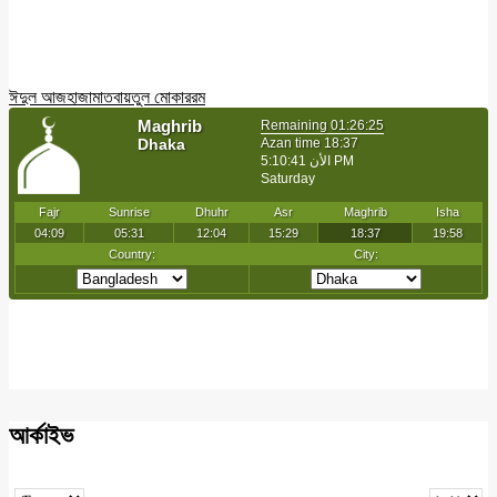
ঈদুল আজহা
জামাত
বায়তুল মোকাররম
আর্কাইভ