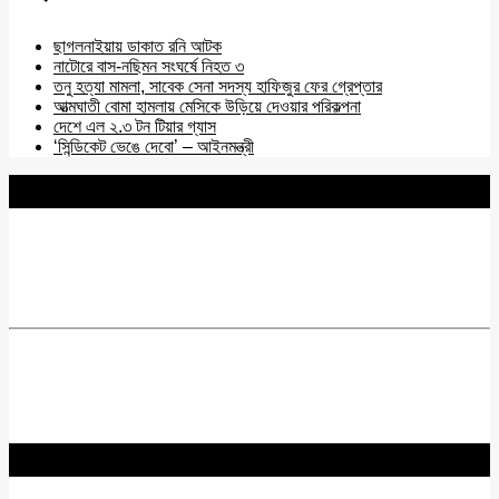
ছাগলনাইয়ায় ডাকাত রনি আটক
নাটোরে বাস-নছিমন সংঘর্ষে নিহত ৩
তনু হত্যা মামলা, সাবেক সেনা সদস্য হাফিজুর ফের গ্রেপ্তার
আত্মঘাতী বোমা হামলায় মেসিকে উড়িয়ে দেওয়ার পরিকল্পনা
দেশে এল ২.৩ টন টিয়ার গ্যাস
‘সিন্ডিকেট ভেঙে দেবো’ – আইনমন্ত্রী
BNANEWS24.COM
REG:NO-103 BY INFO & BROADCASTING MINISTRY OF
BANGLADESH.
Chief Editor :
Zakir Hossain
Acting Editor :
Rabiul Hossain Babu
Editor :
Yasin Hira
Advisory Board