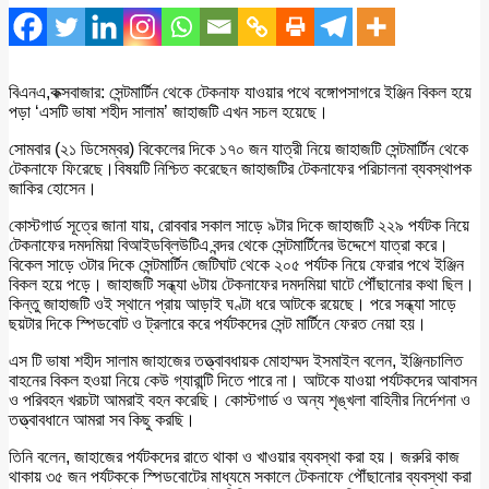
বিএনএ,কক্সবাজার: সেন্টমার্টিন থেকে টেকনাফ যাওয়ার পথে বঙ্গোপসাগরে ইঞ্জিন বিকল হয়ে
পড়া ‘এসটি ভাষা শহীদ সালাম’ জাহাজটি এখন সচল হয়েছে।
সোমবার (২১ ডিসেম্বর) বিকেলের দিকে ১৭০ জন যাত্রী নিয়ে জাহাজটি সেন্টমার্টিন থেকে
টেকনাফে ফিরেছে।বিষয়টি নিশ্চিত করেছেন জাহাজটির টেকনাফের পরিচালনা ব্যবস্থাপক
জাকির হোসেন।
কোস্টগার্ড সূত্রে জানা যায়, রোববার সকাল সাড়ে ৯টার দিকে জাহাজটি ২২৯ পর্যটক নিয়ে
টেকনাফের দমদমিয়া বিআইডব্লিউটিএ বন্দর থেকে সেন্টমার্টিনের উদ্দেশে যাত্রা করে।
বিকেল সাড়ে ৩টার দিকে সেন্টমার্টিন জেটিঘাট থেকে ২০৫ পর্যটক নিয়ে ফেরার পথে ইঞ্জিন
বিকল হয়ে পড়ে। জাহাজটি সন্ধ্যা ৬টায় টেকনাফের দমদমিয়া ঘাটে পৌঁছানোর কথা ছিল।
কিন্তু জাহাজটি ওই স্থানে প্রায় আড়াই ঘণ্টা ধরে আটকে রয়েছে। পরে সন্ধ্যা সাড়ে
ছয়টার দিকে স্পিডবোট ও ট্রলারে করে পর্যটকদের সেন্ট মার্টিনে ফেরত নেয়া হয়।
এস টি ভাষা শহীদ সালাম জাহাজের তত্ত্বাবধায়ক মোহাম্মদ ইসমাইল বলেন, ইঞ্জিনচালিত
বাহনের বিকল হওয়া নিয়ে কেউ গ্যারান্টি দিতে পারে না। আটকে যাওয়া পর্যটকদের আবাসন
ও পরিবহন খরচটা আমরাই বহন করেছি। কোস্টগার্ড ও অন্য শৃঙ্খলা বাহিনীর নির্দেশনা ও
তত্ত্বাবধানে আমরা সব কিছু করছি।
তিনি বলেন, জাহাজের পর্যটকদের রাতে থাকা ও খাওয়ার ব্যবস্থা করা হয়। জরুরি কাজ
থাকায় ৩৫ জন পর্যটককে স্পিডবোটের মাধ্যমে সকালে টেকনাফে পৌঁছানোর ব্যবস্থা করা