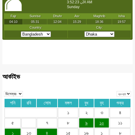
আর্কাইভ
শনি
রবি
সোম
মঙ্গল
বুধ
বৃহ
শুক্র
১
২
৩
৪
৫
৭
৮
৯
১০
১১
১
১৩
৪
১৫
১৬
১
৮