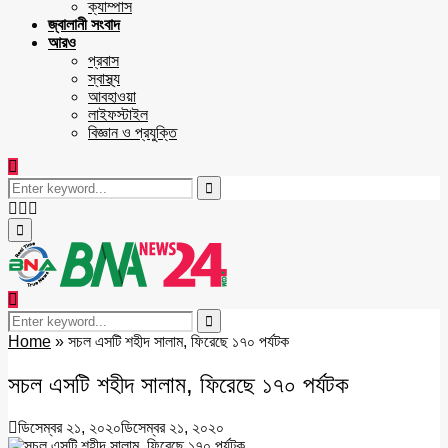
ক্যাম্পাস
জ্বালানী সংবাদ
আরও
প্রবাস
স্বাস্থ্য
আবহাওয়া
লাইফস্টাইল
বিজ্ঞান ও প্রযুক্তি
Search
for:
Search
Facebook
Twitter
Youtube
Primary
Menu
Search
for:
Search
Home
»
সচল এসটি শহীদ সালাম, ফিরেছে ১৭০ পর্যটক
সচল এসটি শহীদ সালাম, ফিরেছে ১৭০ পর্যটক
ডিসেম্বর ২১, ২০২০
ডিসেম্বর ২১, ২০২০