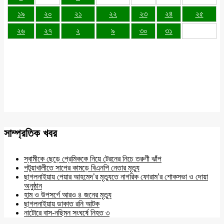
১৯
২০
২১
২২
২৩
২৪
২৫
২৬
২৭
২
৯
৩০
৩১
সাম্প্রতিক খবর
স্বামীকে ছেড়ে প্রেমিককে নিয়ে ট্রেনের নিচে তরুণী ঝাঁপ
পটুয়াখালীতে সাপের কামড়ে বিএনপি নেতার মৃত্যু
ছাগলনাইয়ায় পেয়ার আহমেদ’র মৃত্যুতে নাগরিক ফোরাম’র শোকসভা ও দোয়া
অনুষ্ঠান
হাম ও উপসর্গে আরও ৪ জনের মৃত্যু
ছাগলনাইয়ায় ডাকাত রনি আটক
নাটোরে বাস-নছিমন সংঘর্ষে নিহত ৩