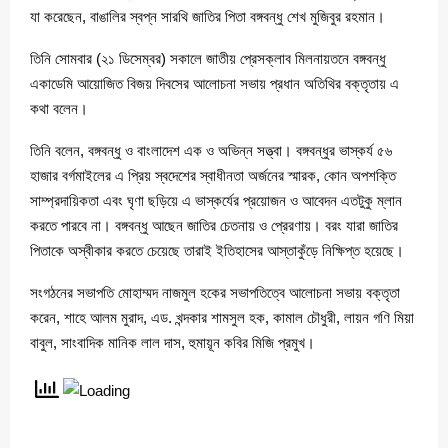
যা করেছেন, বাঙালির স্বপ্ন সারথি জাতির পিতা বঙ্গবন্ধু শেখ মুজিবুর রহমান।
তিনি সোমবার (২১ ডিসেম্বর) সকালে জাতীয় প্রেসক্লাব মিলনায়তনে বঙ্গবন্ধু
একাডেমি আয়োজিত বিজয় দিবসের আলোচনা সভায় প্রধান অতিথির বক্তৃতায় এ
কথা বলেন।
তিনি বলেন, বঙ্গবন্ধু ও বাংলাদেশ এক ও অভিন্ন সত্ত্বা। বঙ্গবন্ধুর ভাস্কর্য ৫৬
হাজার বর্গমাইলের এ প্রিয় স্বদেশের স্বাধীনতা অর্জনের স্মারক, কোন অপশক্তি
সাম্প্রদায়িকতা এবং ঘৃণা ছড়িয়ে এ ভাস্কর্যের প্রয়োজন ও আবেদন এতটুকু ম্লান
করতে পারবে না। বঙ্গবন্ধু আছেন জাতির চেতনায় ও প্রেরণায়। বরং যারা জাতির
পিতাকে অস্বীকার করতে চেয়েছে তারাই ইতিহাসের আস্তাকুঁড়ে নিক্ষিপ্ত হয়েছে।
সংগঠনের সভাপতি মোহাম্মদ নাজমুল হকের সভাপতিত্বে আলোচনা সভায় বক্তৃতা
করেন, শাহে আলম মুরাদ, এড. খন্দকার শামসুল হক, কামাল চৌধুরী, লায়ন গণি মিয়া
বাবুল, সাংবাদিক মানিক লাল দাস, হুমায়ূন কবির মিজি প্রমুখ।