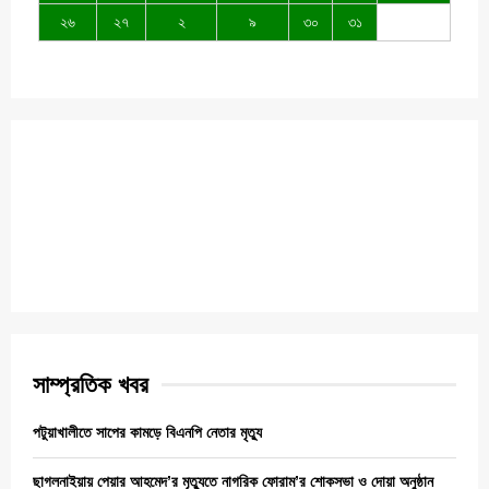
২৬
২৭
২
৯
৩০
৩১
সাম্প্রতিক খবর
পটুয়াখালীতে সাপের কামড়ে বিএনপি নেতার মৃত্যু
ছাগলনাইয়ায় পেয়ার আহমেদ’র মৃত্যুতে নাগরিক ফোরাম’র শোকসভা ও দোয়া অনুষ্ঠান