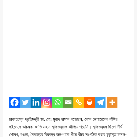
ঢাকা:তথ্য প্রতিমন্ত্রী ডা. মোঃ মুরাদ হাসান বলেছেন, কোন জেনারেলের বাঁশির
হুইসেলে আচমকা জাতি মহান মুক্তিযুদ্ধে ঝাঁপিয়ে পড়েনি। মুক্তিযুদ্ধ ছিলো দীর্ঘ
শোষণ, বঞ্চনা, বৈষম্যের বিরুদ্ধে জনগণকে ধীরে ধীরে সংগঠিত করার চুড়ান্ত ফসল-