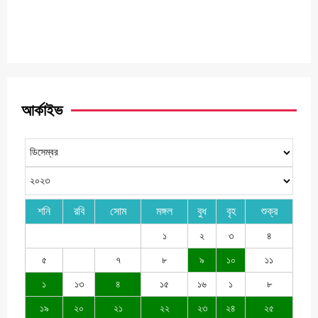
আর্কাইভ
শনি
রবি
সোম
মঙ্গল
বুধ
বৃহ
শুক্র
১
২
৩
৪
৫
৭
৮
৯
১০
১১
১
১৩
৪
১৫
১৬
১
৮
১৯
২০
২১
২২
২৩
২৪
২৫