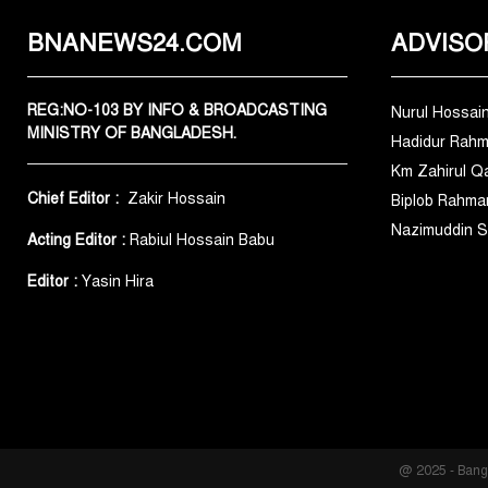
BNANEWS24.COM
ADVISO
REG:NO-103 BY INFO & BROADCASTING
Nurul Hossai
MINISTRY OF BANGLADESH.
Hadidur Rah
Km Zahirul Q
Chief Editor :
Zakir Hossain
Biplob Rahma
Nazimuddin S
Acting Editor :
Rabiul Hossain Babu
Editor :
Yasin Hira
@ 2025 - Bang