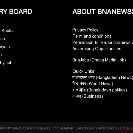
RY BOARD
ABOUT BNANEWS
Privacy Policy
n Khoka
Term and conditions
man
Permission to re-use bnanews 
aiyum
Advertising Opportunities
n
BnaJobs (Dhaka Media Job)
hymol
Quick Links:
বাংলাদেশ খবর (Bangladesh News
বিশ্ব খবর (World News)
রাজনীতি (Bangladesh politics)
ব্যবসা (Business)
ladesh News Agency bna) All Right Reserved. Design and Developed By
Done 5 