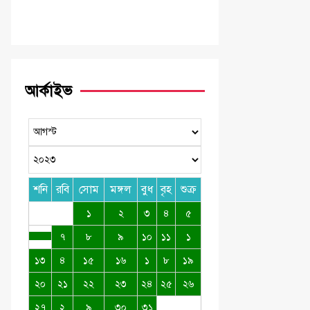
আর্কাইভ
শনি
রবি
সোম
মঙ্গল
বুধ
বৃহ
শুক্র
১
২
৩
৪
৫
৭
৮
৯
১০
১১
১
১৩
৪
১৫
১৬
১
৮
১৯
২০
২১
২২
২৩
২৪
২৫
২৬
২৭
২
৯
৩০
৩১