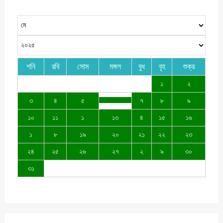
শনি
রবি
সোম
মঙ্গল
বুধ
বৃহ
শুক্র
১
২
৩
৪
৫
৭
৮
৯
১০
১১
১
১৩
৪
১৫
১৬
১
৮
১৯
২০
২১
২২
২৩
২৪
২৫
২৬
২৭
২
৯
৩০
৩১