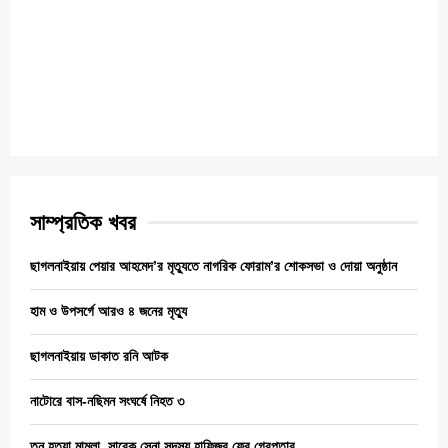
সাম্প্রতিক খবর
ছাগলনাইয়ায় পেয়ার আহমেদ’র মৃত্যুতে নাগরিক ফোরাম’র শোকসভা ও দোয়া অনুষ্ঠান
হাম ও উপসর্গে আরও ৪ জনের মৃত্যু
ছাগলনাইয়ায় ডাকাত রনি আটক
নাটোরে বাস-নছিমন সংঘর্ষে নিহত ৩
তনু হত্যা মামলা, সাবেক সেনা সদস্য হাফিজুর ফের গ্রেপ্তার