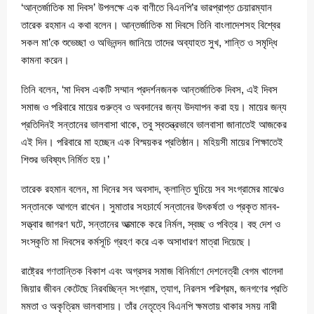
‘আন্তর্জাতিক মা দিবস’ উপলক্ষে এক বাণীতে বিএনপি’র ভারপ্রাপ্ত চেয়ারম্যান
তারেক রহমান এ কথা বলেন। আন্তর্জাতিক মা দিবসে তিনি বাংলাদেশসহ বিশ্বের
সকল মা’কে শুভেচ্ছা ও অভিনন্দন জানিয়ে তাদের অব্যাহত সুখ, শান্তি ও সমৃদ্ধি
কামনা করেন।
তিনি বলেন, ‘মা দিবস একটি সম্মান প্রদর্শনজনক আন্তর্জাতিক দিবস, এই দিবস
সমাজ ও পরিবারে মায়ের গুরুত্ব ও অবদানের জন্য উদযাপন করা হয়। মায়ের জন্য
প্রতিদিনই সন্তানের ভালবাসা থাকে, তবু স্বতন্ত্রভাবে ভালবাসা জানাতেই আজকের
এই দিন। পরিবারে মা হচ্ছেন এক বিস্ময়কর প্রতিষ্ঠান। মহিয়সী মায়ের শিক্ষাতেই
শিশুর ভবিষ্যৎ নির্মিত হয়।’
তারেক রহমান বলেন, মা দিনের সব অবসাদ, ক্লান্তি ঘুচিয়ে সব সংগ্রামের মাঝেও
সন্তানকে আগলে রাখেন। সুমাতার সহচার্যে সন্তানের উৎকর্ষতা ও প্রকৃত মানব-
সত্ত্বার জাগরণ ঘটে, সন্তানের আত্মাকে করে নির্মল, স্বচ্ছ ও পবিত্র। বহু দেশ ও
সংস্কৃতি মা দিবসের কর্মসূচি গ্রহণ করে এক অসাধারণ মাত্রা দিয়েছে।
রাষ্ট্রের গণতান্তিক বিকাশ এবং অগ্রসর সমাজ বিনির্মাণে দেশনেত্রী বেগম খালেদা
জিয়ার জীবন কেটেছে নিরবচ্ছিন্ন সংগ্রাম, ত্যাগ, নিরলস পরিশ্রম, জনগণের প্রতি
মমতা ও অকৃত্রিম ভালবাসায়। তাঁর নেতৃত্বে বিএনপি ক্ষমতায় থাকার সময় নারী