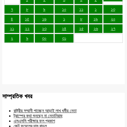
৭
৮
৯
১০
১১
১
১৩
৪
১৫
১৬
১
৮
১৯
২০
২১
২২
২৩
২৪
২৫
২৬
২৭
২
৯
৩০
৩১
সাম্প্রতিক খবর
রাষ্ট্রীয় সম্মানী পাচ্ছেন আড়াই লাখ ধর্মীয় নেতা
ট্রাম্পের কথা শুনছেন না নেতানিয়াহু
এসএসসি পরীক্ষার ফল প্রকাশ
জেট ফুয়েলের দাম বাড়ল