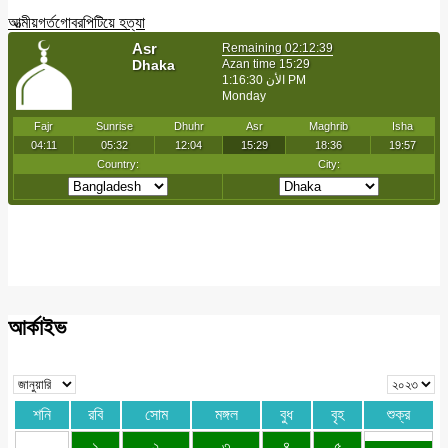
আত্মীয়
গর্ত
গোবর
পিটিয়ে হত্যা
আর্কাইভ
শনি
রবি
সোম
মঙ্গল
বুধ
বৃহ
শুক্র
১
২
৩
৪
৫