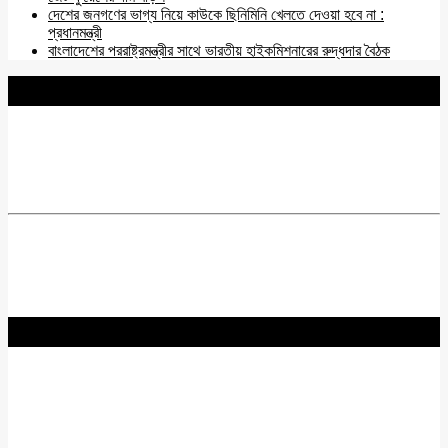
দেশের জনগণের ভাগ্য নিয়ে কাউকে ছিনিমিনি খেলতে দেওয়া হবে না :
প্রধানমন্ত্রী
বাংলাদেশের পররাষ্ট্রমন্ত্রীর সাথে ভারতীয় হাইকমিশনারের রুদ্ধদার বৈঠক
BNANEWS24.COM
REG:NO-103 BY INFO & BROADCASTING MINISTRY OF
BANGLADESH.
Chief Editor :
Zakir Hossain
Acting Editor :
Rabiul Hossain Babu
Editor :
Yasin Hira
Advisory Board
Nurul Hossain Khoka
Hadidur Rahman
Km Zahirul Qaiyum