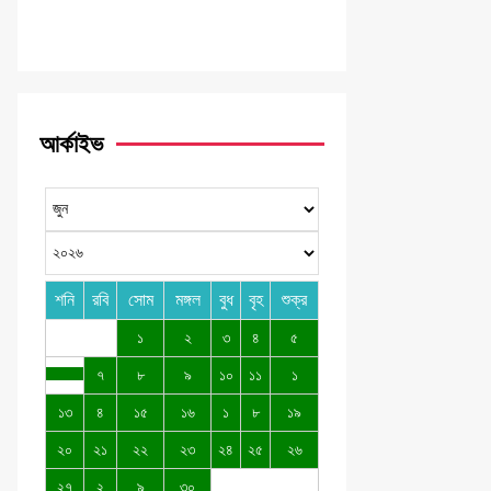
আর্কাইভ
শনি
রবি
সোম
মঙ্গল
বুধ
বৃহ
শুক্র
১
২
৩
৪
৫
৭
৮
৯
১০
১১
১
১৩
৪
১৫
১৬
১
৮
১৯
২০
২১
২২
২৩
২৪
২৫
২৬
২৭
২
৯
৩০