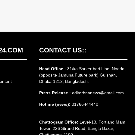
24.COM
CONTACT US::
Head Office :
31/ka Sarker bari Line, Nodda,
(opposite Jamuna Future park) Gulshan,
ontent
Dhaka-1212, Bangladesh.
Press Release :
editorbnanews@gmail.com
Hotline (news):
01766444440
Chattogram Office:
Level-13, Portland Mam
Tower, 226 Strand Road, Bangla Bazar,
Chattogram-4100