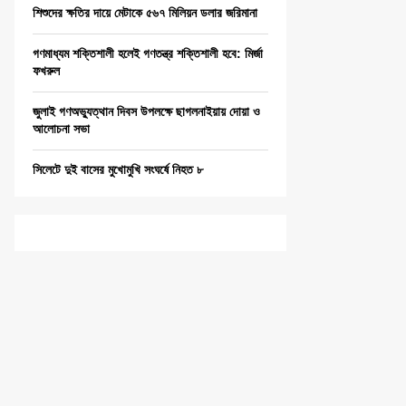
শিশুদের ক্ষতির দায়ে মেটাকে ৫৬৭ মিলিয়ন ডলার জরিমানা
গণমাধ্যম শক্তিশালী হলেই গণতন্ত্র শক্তিশালী হবে: মির্জা
ফখরুল
জুলাই গণঅভ্যুত্থান দিবস উপলক্ষে ছাগলনাইয়ায় দোয়া ও
আলোচনা সভা
সিলেটে দুই বাসের মুখোমুখি সংঘর্ষে নিহত ৮