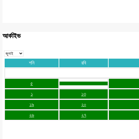
আর্কাইভ
শনি
রবি
৫
১
১৩
১৯
২০
২৬
২৭