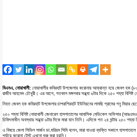
বিএনএ, নোয়াখালী:
নোয়াখালীর কবিরহাট উপজেলায় করোনায় আক্রান্ত হয়ে জেবল হক (৮০) ন
রাজীব আহমেদ চৌধুরী। এর আগে, গতকাল মঙ্গলবার সন্ধ্যা ৬টার দিকে ২৫০ শয্যা বিশিষ্ট
নিহত জেবল হক কবিরহাট উপজেলার চাপরাশিরহাট ইউনিয়নের লামছি গ্রামের গনু মিয়ার ছ
২৫০ শয্যা বিশিষ্ট নোয়াখালী জেনারেল হাসপাতালের আবাসিক মেডিকেল অফিসার (আরএমও) 
চিকিৎসাধীন অবস্থায় সন্ধ্যা ৬টার দিকে মারা যান তিনি। এদিকে গত ২৪ ঘন্টায় ২৫০ শয্য
এ বিষয়ে জেলা সিভিল সার্জন ডা.মরিয়ম সিমি বলেন, মারা যাওয়া ব্যক্তি সকালে হাসপাতাল
পর্যায়ে করোনা টেস্ট এখনো শুরু করা হয়নি।