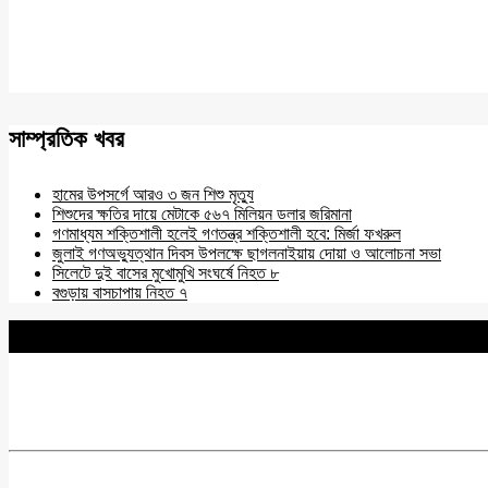
সাম্প্রতিক খবর
হামের উপসর্গে আরও ৩ জন শিশু মৃত্যু
শিশুদের ক্ষতির দায়ে মেটাকে ৫৬৭ মিলিয়ন ডলার জরিমানা
গণমাধ্যম শক্তিশালী হলেই গণতন্ত্র শক্তিশালী হবে: মির্জা ফখরুল
জুলাই গণঅভ্যুত্থান দিবস উপলক্ষে ছাগলনাইয়ায় দোয়া ও আলোচনা সভা
সিলেটে দুই বাসের মুখোমুখি সংঘর্ষে নিহত ৮
বগুড়ায় বাসচাপায় নিহত ৭
BNANEWS24.COM
REG:NO-103 BY INFO & BROADCASTING MINISTRY OF
Chief Editor :
Zakir Hossain