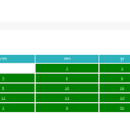
সোম
মঙ্গল
বুধ
১
২
৭
৮
৯
৪
১৫
১৬
২১
২২
২৩
২
৯
৩০