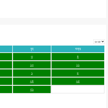
বৃহ
শুক্র
৩
৪
১০
১১
১
৮
২৪
২৫
৩১