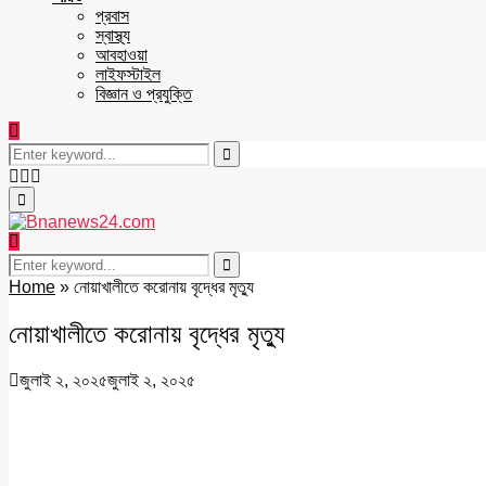
প্রবাস
স্বাস্থ্য
আবহাওয়া
লাইফস্টাইল
বিজ্ঞান ও প্রযুক্তি
Search
for:
Search
Facebook
Twitter
Youtube
Primary
Menu
Search
for:
Search
Home
»
নোয়াখালীতে করোনায় বৃদ্ধের মৃত্যু
নোয়াখালীতে করোনায় বৃদ্ধের মৃত্যু
জুলাই ২, ২০২৫
জুলাই ২, ২০২৫