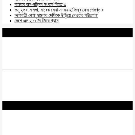
নাটোরে বাস-নছিমন সংঘর্ষে নিহত ৩
তনু হত্যা মামলা, সাবেক সেনা সদস্য হাফিজুর ফের গ্রেপ্তার
আত্মঘাতী বোমা হামলায় মেসিকে উড়িয়ে দেওয়ার পরিকল্পনা
দেশে এল ২.৩ টন টিয়ার গ্যাস
BNANEWS24.COM
REG:NO-103 BY INFO & BROADCASTING MINISTRY OF
BANGLADESH.
Chief Editor :
Zakir Hossain
Acting Editor :
Rabiul Hossain Babu
Editor :
Yasin Hira
Advisory Board
Nurul Hossain Khoka
Hadidur Rahman