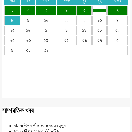
শনি
রবি
সোম
মঙ্গল
বুধ
বৃহ
শুক্র
১
২
৩
৪
৫
৭
৮
৯
১০
১১
১
১৩
৪
১৫
১৬
১
৮
১৯
২০
২১
২২
২৩
২৪
২৫
২৬
২৭
২
৯
৩০
৩১
সাম্প্রতিক খবর
হাম ও উপসর্গে আরও ৪ জনের মৃত্যু
ছাগলনাইয়ায় ডাকাত রনি আটক