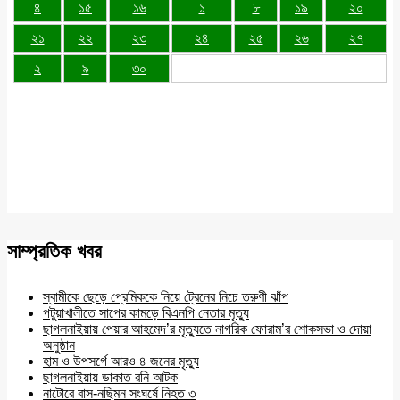
৪
১৫
১৬
১
৮
১৯
২০
২১
২২
২৩
২৪
২৫
২৬
২৭
২
৯
৩০
সাম্প্রতিক খবর
স্বামীকে ছেড়ে প্রেমিককে নিয়ে ট্রেনের নিচে তরুণী ঝাঁপ
পটুয়াখালীতে সাপের কামড়ে বিএনপি নেতার মৃত্যু
ছাগলনাইয়ায় পেয়ার আহমেদ’র মৃত্যুতে নাগরিক ফোরাম’র শোকসভা ও দোয়া
অনুষ্ঠান
হাম ও উপসর্গে আরও ৪ জনের মৃত্যু
ছাগলনাইয়ায় ডাকাত রনি আটক
নাটোরে বাস-নছিমন সংঘর্ষে নিহত ৩