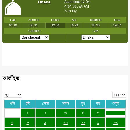
আর্কাইভ
শনি
রবি
সোম
মঙ্গল
বুধ
বৃহ
শুক্র
১
২
৩
৪
৫
৭
৮
৯
১০
১১
১
১৩