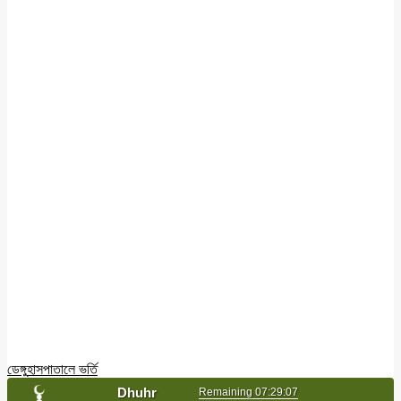
ডেঙ্গু
হাসপাতালে ভর্তি