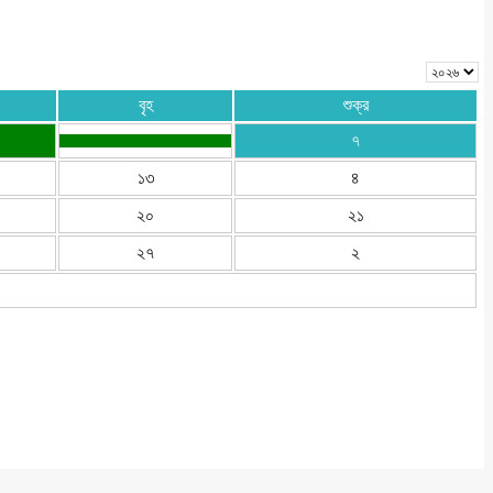
বৃহ
শুক্র
৭
১৩
৪
২০
২১
২৭
২