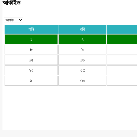
আর্কাইভ
শনি
রবি
১
২
৮
৯
১৫
১৬
২২
২৩
৯
৩০