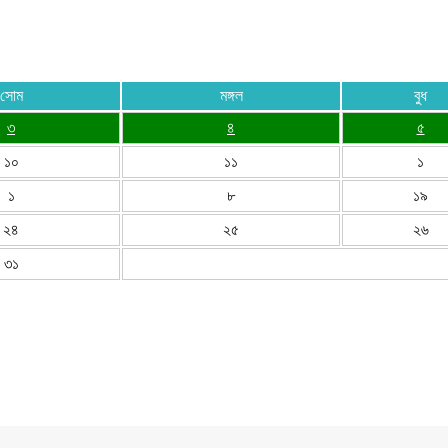
সোম
মঙ্গল
বুধ
৩
৪
৫
১০
১১
১
১
৮
১৯
২৪
২৫
২৬
৩১