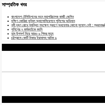
সাম্প্রতিক খবর
বাংলাদেশ টেলিভিশনের নতুন মহাপরিচালক কাজী জেসিন
দক্ষিণ কোরিয়া ফুটবল অ্যাসোসিয়েশনে পুলিশের অভিযান
নদী দূষণ রোধে সমন্বিত পদক্ষেপ গ্রহণে অবহেলার কোনো সুযোগ নেই : প্রধানমন্ত্
পুলিশের ৭ কর্মকর্তাকে বদলি
হাম উপসর্গ নিয়ে আরও ৬ শিশুর মৃত্যু
চট্টগ্রামে কোটি টাকার ইয়াবাসহ আটক ৬
BNANEWS24.COM
REG:NO-103 BY INFO & BROADCASTING MINISTRY OF
Chief Editor :
Zakir Hossain
Acting Editor :
Rabiul Hossain Babu
Editor :
Yasin Hira