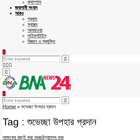
ক্যাম্পাস
জ্বালানী সংবাদ
আরও
প্রবাস
স্বাস্থ্য
আবহাওয়া
লাইফস্টাইল
বিজ্ঞান ও প্রযুক্তি
Search
for:
Search
Facebook
Twitter
Youtube
Primary
Menu
Search
for:
Search
Home
»
শুভেচ্ছা উপহার প্রদান
Tag : শুভেচ্ছা উপহার প্রদান
আজকের বাছাই করা খবর
চট্টগ্রাম
সব খবর