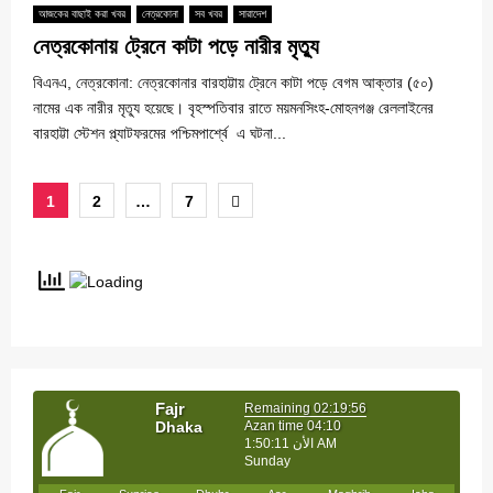
আজকের বাছাই করা খবর
নেত্রকোনা
সব খবর
সারাদেশ
নেত্রকোনায় ট্রেনে কাটা পড়ে নারীর মৃত্যু
বিএনএ, নেত্রকোনা: নেত্রকোনার বারহাট্টায় ট্রেনে কাটা পড়ে বেগম আক্তার (৫০)
নামের এক নারীর মৃত্যূ হয়েছে। বৃহস্পতিবার রাতে ময়মনসিংহ-মোহনগঞ্জ রেললাইনের
বারহাট্টা স্টেশন প্ল্যাটফরমের পশ্চিমপার্শ্বে এ ঘটনা...
Posts
1
2
…
7
pagination