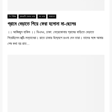
টপ নিউজ
রাজধানী ঢাকার খবর
সব খবর
সারাদেশ
গ্রামে বেড়াতে গিয়ে ফেরা হলোনা মা-ছেলের
।। আজিজুল হাকিম ।। বিএনএ, ঢাকা: নেত্রকোনায় গ্রামের বাড়িতে বেড়াতে
গিয়েছিলেন স্ত্রী-সন্তানেরা। রাতে ঢাকার উদ্দ্যেশে রওনা দেন তারা। তাদের সঙ্গে আমার
শেষ কথা হয় রাত...