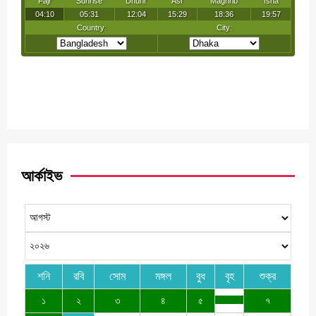
আর্কাইভ
শনি
রবি
সোম
মঙ্গল
বুধ
বৃহ
শুক্র
১
২
৩
৪
৫
৭