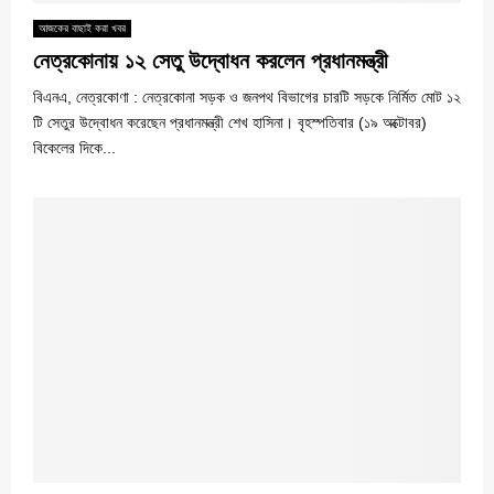
আজকের বাছাই করা খবর
নেত্রকোনায় ১২ সেতু উদ্বোধন করলেন প্রধানমন্ত্রী
বিএনএ, নেত্রকোণা : নেত্রকোনা সড়ক ও জনপথ বিভাগের চারটি সড়কে নির্মিত মোট ১২
টি সেতুর উদ্বোধন করেছেন প্রধানমন্ত্রী শেখ হাসিনা। বৃহস্পতিবার (১৯ অক্টোবর)
বিকেলের দিকে...