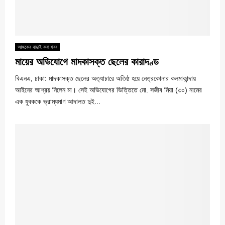
আজকের বাছাই করা খবর
মায়ের অভিযোগে মাদকাসক্ত ছেলের কারাদণ্ড
বিএনএ, ঢাকা: মাদকাসক্ত ছেলের অত্যাচারে অতিষ্ঠ হয়ে নেত্রকোনার কলমাকান্দায়
আইনের আশ্রয় নিলেন মা। সেই অভিযোগের ভিত্তিতে মো. সজীব মিয়া (৩০) নামের
এক যুবককে ভ্রাম্যমাণ আদালত দুই...