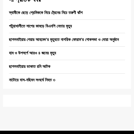
স্বামীকে ছেড়ে প্রেমিককে নিয়ে ট্রেনের নিচে তরুণী ঝাঁপ
পটুয়াখালীতে সাপের কামড়ে বিএনপি নেতার মৃত্যু
ছাগলনাইয়ায় পেয়ার আহমেদ’র মৃত্যুতে নাগরিক ফোরাম’র শোকসভা ও দোয়া অনুষ্ঠান
হাম ও উপসর্গে আরও ৪ জনের মৃত্যু
ছাগলনাইয়ায় ডাকাত রনি আটক
নাটোরে বাস-নছিমন সংঘর্ষে নিহত ৩