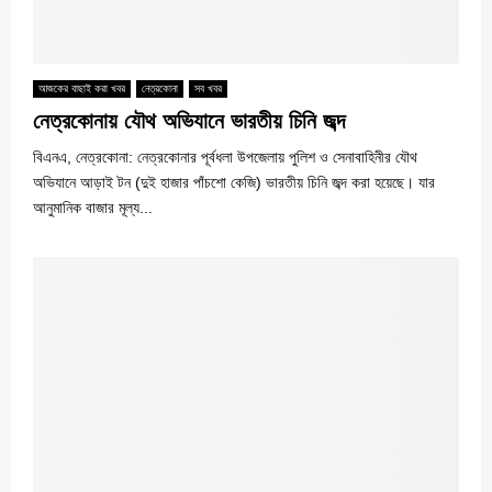
আজকের বাছাই করা খবর
নেত্রকোনা
সব খবর
নেত্রকোনায় যৌথ অভিযানে ভারতীয় চিনি জব্দ
বিএনএ, নেত্রকোনা: নেত্রকোনার পূর্বধলা উপজেলায় পুলিশ ও সেনাবাহিনীর যৌথ
অভিযানে আড়াই টন (দুই হাজার পাঁচশো কেজি) ভারতীয় চিনি জব্দ করা হয়েছে। যার
আনুমানিক বাজার মূল্য...