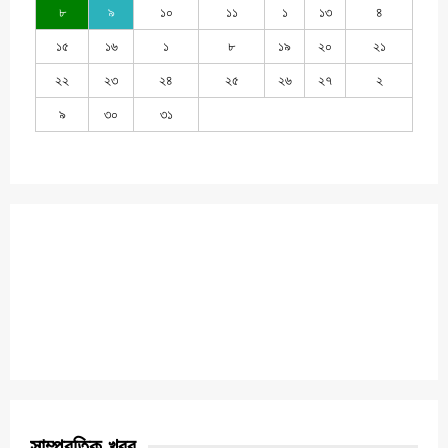
৮
৯
১০
১১
১
১৩
৪
১৫
১৬
১
৮
১৯
২০
২১
২২
২৩
২৪
২৫
২৬
২৭
২
৯
৩০
৩১
সাম্প্রতিক খবর