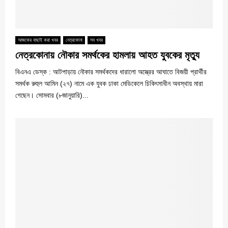
আজকের বাছাই করা খবর
নেত্রকোনা
সব খবর
নেত্রকোনায় নৌকার সমর্থকের হামলায় আহত যুবকের মৃত্যু
বিএনএ ডেস্ক : আটপাড়ায় নৌকার সমর্থকদের ধারালো অস্ত্রের আঘাতে বিজয়ী প্রার্থীর
সমর্থক রুহুল আমিন (২৭) নামে এক যুবক ঢাকা মেডিকেলে চিকিৎসাধীন অবস্থায় মারা
গেছেন। সোমবার (৮জানুয়ারি)...