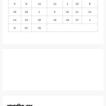
৮
৯
১০
১১
১
১৩
৪
১৫
১৬
১
৮
১৯
২০
২১
২২
২৩
২৪
২৫
২৬
২৭
২
৯
৩০
৩১