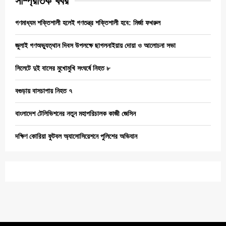
সাম্প্রতিক খবর
গণমাধ্যম শক্তিশালী হলেই গণতন্ত্র শক্তিশালী হবে: মির্জা ফখরুল
জুলাই গণঅভ্যুত্থান দিবস উপলক্ষে ছাগলনাইয়ায় দোয়া ও আলোচনা সভা
সিলেটে দুই বাসের মুখোমুখি সংঘর্ষে নিহত ৮
বগুড়ায় বাসচাপায় নিহত ৭
বাংলাদেশ টেলিভিশনের নতুন মহাপরিচালক কাজী জেসিন
দক্ষিণ কোরিয়া ফুটবল অ্যাসোসিয়েশনে পুলিশের অভিযান