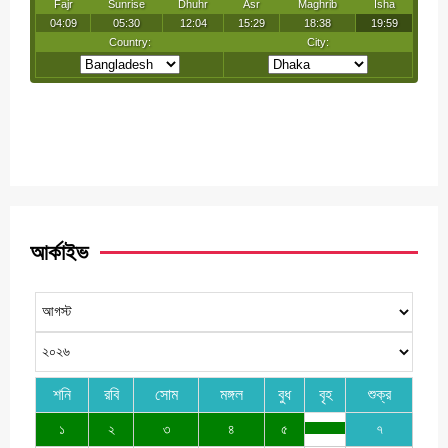
আর্কাইভ
শনি
রবি
সোম
মঙ্গল
বুধ
বৃহ
শুক্র
১
২
৩
৪
৫
৭