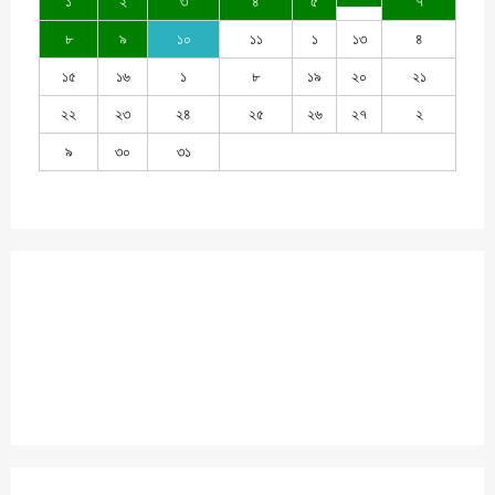
১
২
৩
৪
৫
৭
৮
৯
১০
১১
১
১৩
৪
১৫
১৬
১
৮
১৯
২০
২১
২২
২৩
২৪
২৫
২৬
২৭
২
৯
৩০
৩১