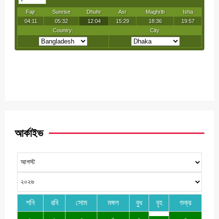
আর্কাইভ
শনি
রবি
সোম
মঙ্গল
বুধ
বৃহ
শুক্র