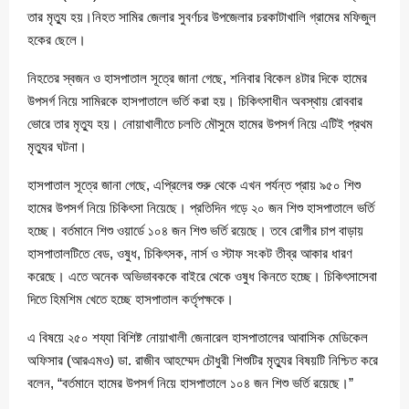
তার মৃত্যু হয়।নিহত সামির জেলার সুবর্ণচর উপজেলার চরকাটাখালি গ্রামের মফিজুল
হকের ছেলে।
নিহতের স্বজন ও হাসপাতাল সূত্রে জানা গেছে, শনিবার বিকেল ৪টার দিকে হামের
উপসর্গ নিয়ে সামিরকে হাসপাতালে ভর্তি করা হয়। চিকিৎসাধীন অবস্থায় রোববার
ভোরে তার মৃত্যু হয়। নোয়াখালীতে চলতি মৌসুমে হামের উপসর্গ নিয়ে এটিই প্রথম
মৃত্যুর ঘটনা।
হাসপাতাল সূত্রে জানা গেছে, এপ্রিলের শুরু থেকে এখন পর্যন্ত প্রায় ৯৫০ শিশু
হামের উপসর্গ নিয়ে চিকিৎসা নিয়েছে। প্রতিদিন গড়ে ২০ জন শিশু হাসপাতালে ভর্তি
হচ্ছে। বর্তমানে শিশু ওয়ার্ডে ১০৪ জন শিশু ভর্তি রয়েছে। তবে রোগীর চাপ বাড়ায়
হাসপাতালটিতে বেড, ওষুধ, চিকিৎসক, নার্স ও স্টাফ সংকট তীব্র আকার ধারণ
করেছে। এতে অনেক অভিভাবককে বাইরে থেকে ওষুধ কিনতে হচ্ছে। চিকিৎসাসেবা
দিতে হিমশিম খেতে হচ্ছে হাসপাতাল কর্তৃপক্ষকে।
এ বিষয়ে ২৫০ শয্যা বিশিষ্ট নোয়াখালী জেনারেল হাসপাতালের আবাসিক মেডিকেল
অফিসার (আরএমও) ডা. রাজীব আহম্মেদ চৌধুরী শিশুটির মৃত্যুর বিষয়টি নিশ্চিত করে
বলেন, “বর্তমানে হামের উপসর্গ নিয়ে হাসপাতালে ১০৪ জন শিশু ভর্তি রয়েছে।”