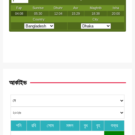
আর্কাইভ
শনি
রবি
সোম
মঙ্গল
বুধ
বৃহ
শুক্র