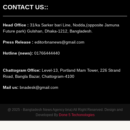
CONTACT US::
Head Office :
31/ka Sarker bari Line, Nodda,(opposite Jamuna
Future park) Gulshan, Dhaka-1212, Bangladesh.
Press Release :
editorbnanews@gmail.com
Hotline (news):
01766444440
Chattogram Office:
Level-13, Portland Mam Tower, 226 Strand
Road, Bangla Bazar, Chattogram-4100
Mail us:
bnadesk@gmail.com
@ 2025 - Bangladesh News Agency bna) All Right Reserved. Design and
Developed By
Done 5 Techonologies