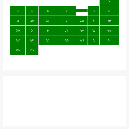
১
২
৩
৪
৫
৭
৮
৯
১০
১১
১
১৩
৪
১৫
১৬
১
৮
১৯
২০
২১
২২
২৩
২৪
২৫
২৬
২৭
২
৯
৩০
৩১