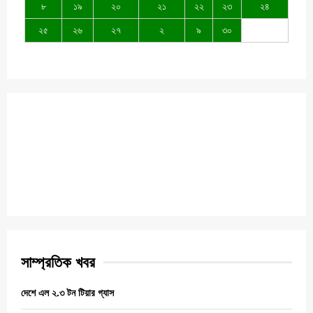
৮
১৯
২০
২১
২২
২৩
২৪
২৫
২৬
২৭
২
৯
৩০
সাম্প্রতিক খবর
দেশে এল ২.৩ টন টিয়ার গ্যাস