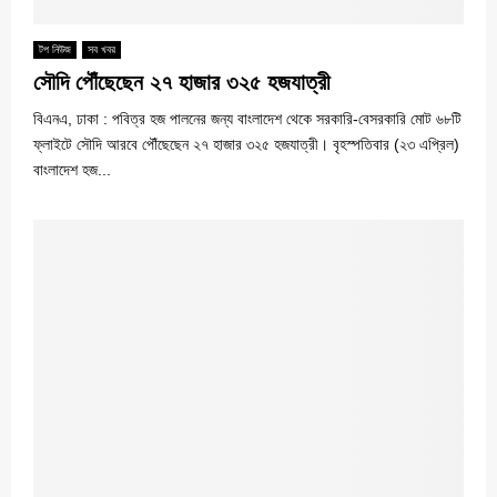
টপ নিউজ
সব খবর
সৌদি পৌঁছেছেন ২৭ হাজার ৩২৫ হজযাত্রী
বিএনএ, ঢাকা : পবিত্র হজ পালনের জন্য বাংলাদেশ থেকে সরকারি-বেসরকারি মোট ৬৮টি
ফ্লাইটে সৌদি আরবে পৌঁছেছেন ২৭ হাজার ৩২৫ হজযাত্রী। বৃহস্পতিবার (২৩ এপ্রিল)
বাংলাদেশ হজ...