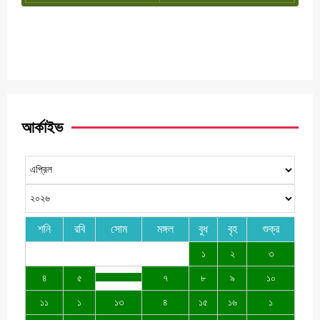
আর্কাইভ
শনি
রবি
সোম
মঙ্গল
বুধ
বৃহ
শুক্র
১
২
৩
৪
৫
৭
৮
৯
১০
১১
১
১৩
৪
১৫
১৬
১