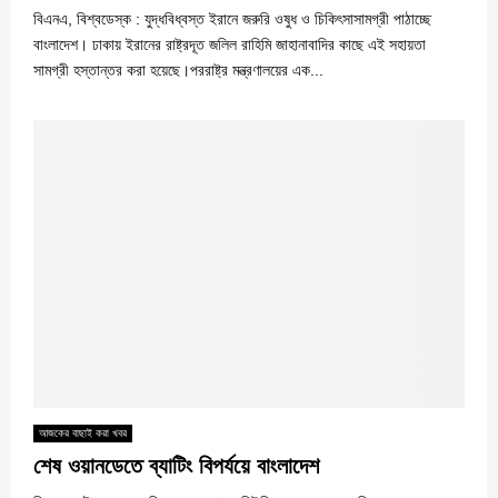
বিএনএ, বিশ্বডেস্ক : যুদ্ধবিধ্বস্ত ইরানে জরুরি ওষুধ ও চিকিৎসাসামগ্রী পাঠাচ্ছে
বাংলাদেশ। ঢাকায় ইরানের রাষ্ট্রদূত জলিল রাহিমি জাহানাবাদির কাছে এই সহায়তা
সামগ্রী হস্তান্তর করা হয়েছে।পররাষ্ট্র মন্ত্রণালয়ের এক...
আজকের বাছাই করা খবর
শেষ ওয়ানডেতে ব্যাটিং বিপর্যয়ে বাংলাদেশ