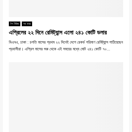
টপ নিউজ
সব খবর
এপ্রিলের ২২ দিনে রেমিট্যান্স এলো ২৪১ কোটি ডলার
বিএনএ, ঢাকা : চলতি মাসের প্রথম ২২ দিনেই দেশে রেকর্ড পরিমাণ রেমিট্যান্স পাঠিয়েছেন
প্রবাসীরা। এপ্রিল মাসের শুরু থেকে এই সময়ের মধ্যে মোট ২৪১ কোটি ৭০...