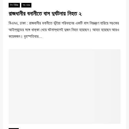
টপ নিউজ
সব খবর
রাজধানীর বনানীতে বাস দুর্ঘটনায় নিহত ২
বিএনএ, ঢাকা : ‎রাজধানীর বনানীতে ভূঁইয়া পরিবহনের একটি বাস নিয়ন্ত্রণ হারিয়ে সড়কের
আইল্যান্ডের সঙ্গে ধাক্কা খেয়ে ঘটনাস্থলেই দুজন নিহত হয়েছেন। আহত হয়েছেন আরও
কয়েকজন। বৃহস্পতিবার...