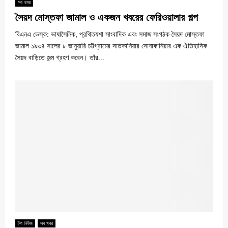
সব খবর
সৈয়দ মোস্তফা জামাল ও একজন খবরের ফেরিওয়ালার গল্প
বিএনএ ডেস্ক: ভাষাসৈনিক, প্রথিতযশা সাংবাদিক এবং সমাজ সংগঠক সৈয়দ মোস্তফা
জামাল ১৯৩৪ সালের ৮ জানুয়ারি চট্টগ্রামের সাতকানিয়ার সোনাকানিয়ার এক ঐতিহাসিক
সৈয়দ বাড়িতে জন্ম গ্রহণ করেন। তাঁর...
টপ নিউজ
সব খবর