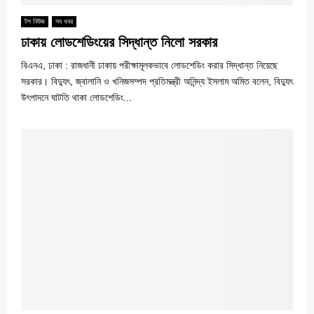
টপ নিউজ
সব খবর
ঢাকায় লোডশেডিংয়ের সিদ্ধান্ত নিলো সরকার
বিএনএ, ঢাকা : রাজধানী ঢাকায় পরীক্ষামূলকভাবে লোডশেডিং করার সিদ্ধান্ত নিয়েছে
সরকার। বিদ্যুৎ, জ্বালানি ও খনিজসম্পদ প্রতিমন্ত্রী অনিন্দ্য ইসলাম অমিত বলেন, বিদ্যুৎ
উৎপাদনে ঘাটতি থাকা লোডশেডিং...