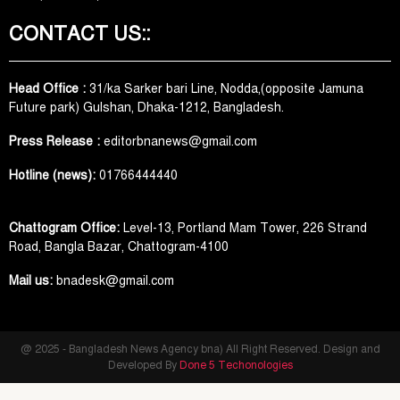
CONTACT US::
Head Office :
31/ka Sarker bari Line, Nodda,(opposite Jamuna
Future park) Gulshan, Dhaka-1212, Bangladesh.
Press Release :
editorbnanews@gmail.com
Hotline (news):
01766444440
Chattogram Office:
Level-13, Portland Mam Tower, 226 Strand
Road, Bangla Bazar, Chattogram-4100
Mail us:
bnadesk@gmail.com
@ 2025 - Bangladesh News Agency bna) All Right Reserved. Design and
Developed By
Done 5 Techonologies