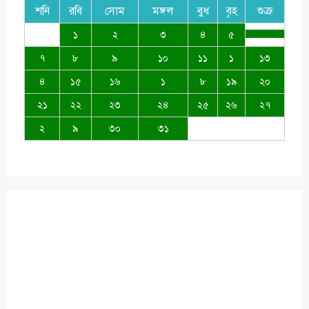
শনি
রবি
সোম
মঙ্গল
বুধ
বৃহ
শুক্র
১
২
৩
৪
৫
৭
৮
৯
১০
১১
১
১৩
৪
১৫
১৬
১
৮
১৯
২০
২১
২২
২৩
২৪
২৫
২৬
২৭
২
৯
৩০
৩১