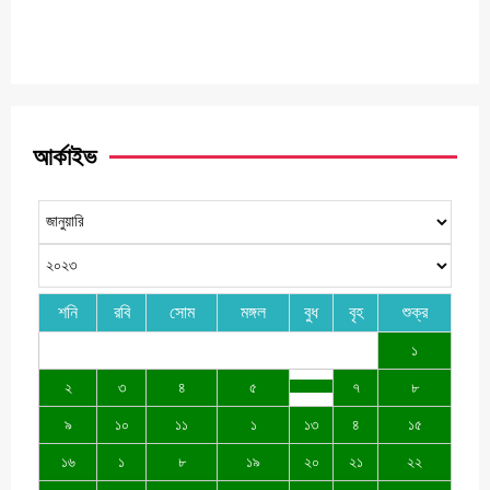
আর্কাইভ
শনি
রবি
সোম
মঙ্গল
বুধ
বৃহ
শুক্র
১
২
৩
৪
৫
৭
৮
৯
১০
১১
১
১৩
৪
১৫
১৬
১
৮
১৯
২০
২১
২২