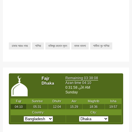
ঢাকার আরও খবর
পাপিয়া
মফিজুর রহমান সুমন
মাদক মামলা
শামীমা নূর পাপিয়া