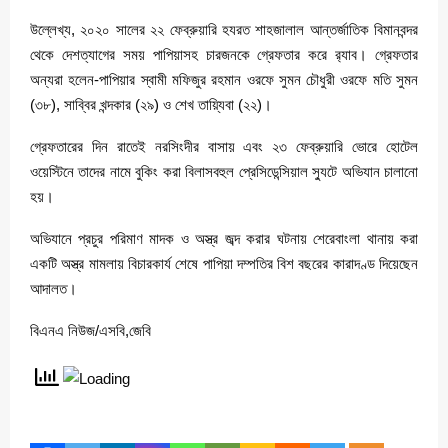
উল্লেখ্য, ২০২০ সালের ২২ ফেব্রুয়ারি হযরত শাহজালাল আন্তর্জাতিক বিমানবন্দর
থেকে দেশত্যাগের সময় পাপিয়াসহ চারজনকে গ্রেফতার করে র‌্যাব। গ্রেফতার
অন্যরা হলেন-পাপিয়ার স্বামী মফিজুর রহমান ওরফে সুমন চৌধুরী ওরফে মতি সুমন
(৩৮), সাব্বির খন্দকার (২৯) ও শেখ তায়্যিবা (২২)।
গ্রেফতারের দিন রাতেই নরসিংদীর বাসায় এবং ২৩ ফেব্রুয়ারি ভোরে হোটেল
ওয়েস্টিনে তাদের নামে বুকিং করা বিলাসবহুল প্রেসিডেন্সিয়াল স্যুটে অভিযান চালানো
হয়।
অভিযানে প্রচুর পরিমাণ মাদক ও অস্ত্র জব্দ করার ঘটনায় শেরেবাংলা থানায় করা
একটি অস্ত্র মামলায় বিচারকার্য শেষে পাপিয়া দম্পতির বিশ বছরের কারাদণ্ড দিয়েছেন
আদালত।
বিএনএ নিউজ/এসবি,জেবি