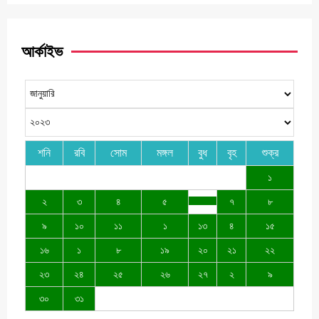
আর্কাইভ
শনি
রবি
সোম
মঙ্গল
বুধ
বৃহ
শুক্র
১
২
৩
৪
৫
৭
৮
৯
১০
১১
১
১৩
৪
১৫
১৬
১
৮
১৯
২০
২১
২২
২৩
২৪
২৫
২৬
২৭
২
৯
৩০
৩১