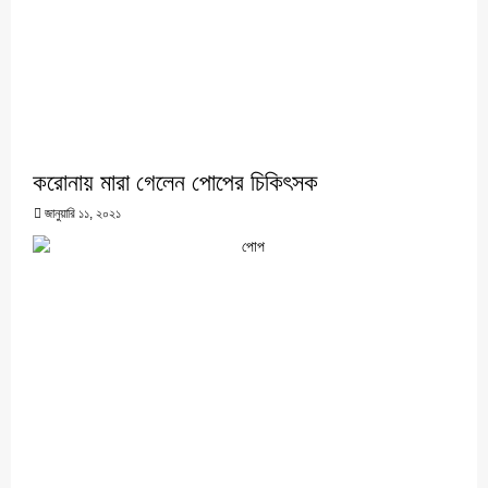
করোনায় মারা গেলেন পোপের চিকিৎসক
জানুয়ারি ১১, ২০২১