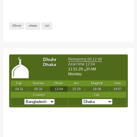
চিকিৎসক
ধর্মযাজক
পোপ