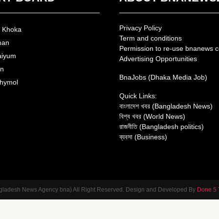
Privacy Policy
n Khoka
Term and conditions
man
Permission to re-use bnanews c
aiyum
Advertising Opportunities
an
BnaJobs (Dhaka Media Job)
hymol
Quick Links:
বাংলাদেশ খবর (Bangladesh News)
বিশ্ব খবর (World News)
রাজনীতি (Bangladesh politics)
ব্যবসা (Business)
gladesh News Agency bna) All Right Reserved. Design and Developed By
Done 5 