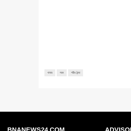
খাবার
গরম
শরীর ঠান্ডা
BNANEWS24.COM
ADVISO