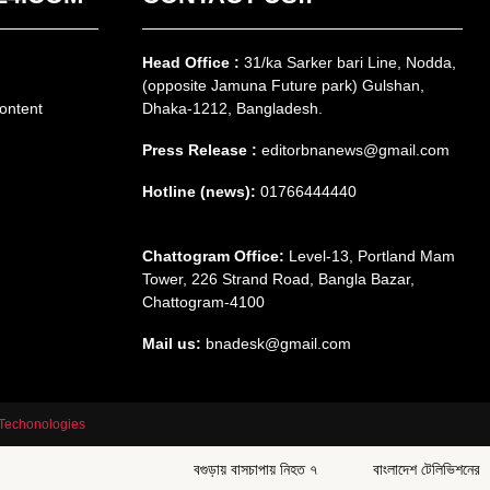
Head Office :
31/ka Sarker bari Line, Nodda,
(opposite Jamuna Future park) Gulshan,
ontent
Dhaka-1212, Bangladesh.
Press Release :
editorbnanews@gmail.com
Hotline (news):
01766444440
Chattogram Office:
Level-13, Portland Mam
Tower, 226 Strand Road, Bangla Bazar,
Chattogram-4100
Mail us:
bnadesk@gmail.com
Techonologies
বগুড়ায় বাসচাপায় নিহত ৭
বাংলাদেশ টেলিভিশনের নতুন ম