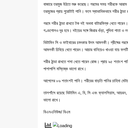
বাজারে তরমুজ উঠতে শুরু করেছে। গরমের সময় শরীরকে আরাম দেয়
তরমুজের প্রায় পুরোটাই পানি। ফলে স্বাভাবিকভাবে শরীর ঠান্ড
গরমে শরীর ঠান্ডা রাখতে টক দই অথবা বাটারমিল্ক খেতে পারেন
গণ্ডগোলও দূর হবে। দইয়ের সঙ্গে জিরার গুঁড়া, পুদিনা পাতা ও
ভিটামিন সি ও ফাইবারের চমৎকার উৎস আমলকী। গ্রীষ্মের গরম
আমলকী চিবিয়ে খেতে পারেন। আচার বানিয়েও খাওয়া যায় ফলটি। 
শরীর ঠান্ডা রাখতে শসা খেতে পারেন রোজ। প্রায় ৯৫ শতাংশ প
পাশাপাশি মস্তিষ্ক ভালো রাখে।
আপেলের ৮৬ শতাংশই পানি। শরীরের বাড়তি পানির চাহিদা মেটা
তালশাঁসে রয়েছে ভিটামিন এ, বি, সি এবং ক্যালসিয়াম, আয়র
ভালো রাখে।
বিএনএনিউজ/ বিএম