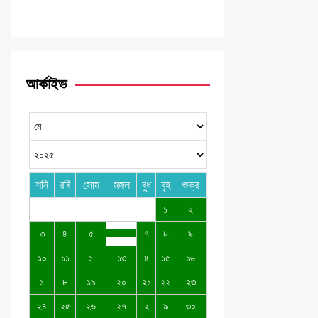
আর্কাইভ
শনি
রবি
সোম
মঙ্গল
বুধ
বৃহ
শুক্র
১
২
৩
৪
৫
৭
৮
৯
১০
১১
১
১৩
৪
১৫
১৬
১
৮
১৯
২০
২১
২২
২৩
২৪
২৫
২৬
২৭
২
৯
৩০