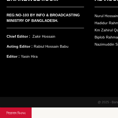
REG:NO-103 BY INFO & BROADCASTING
Nurul Hossai
MINISTRY OF BANGLADESH.
Hadidur Rah
Km Zahirul Q
Chief Editor :
Zakir Hossain
Biplob Rahm
Nazimuddin S
Acting Editor :
Rabiul Hossain Babu
Editor :
Yasin Hira
@ 2025 - Ban
শিরোনাম বিএনএ