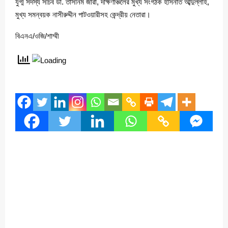
যুগ্ম সদস্য সচিব ডা. তাসনিম জারা, দক্ষিণাঞ্চলের মুখ্য সংগঠক হাসনাত আব্দুল্লাহ,
মুখ্য সমন্বয়ক নাসীরুদ্দীন পাটওয়ারীসহ কেন্দ্রীয় নেতারা।
বিএনএ/ওজি/শাম্মী