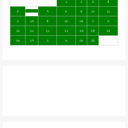
১
২
৩
৪
৫
৭
৮
৯
১০
১১
১
১৩
৪
১৫
১৬
১
৮
১৯
২০
২১
২২
২৩
২৪
২৫
২৬
২৭
২
৯
৩০
৩১