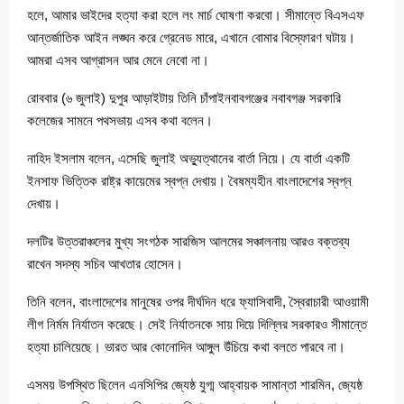
হলে, আমার ভাইদের হত্যা করা হলে লং মার্চ ঘোষণা করবো। সীমান্তে বিএসএফ
আন্তর্জাতিক আইন লঙ্ঘন করে গ্রেনেড মারে, এখানে বোমার বিস্ফোরণ ঘটায়।
আমরা এসব আগ্রাসন আর মেনে নেবো না।
রোববার (৬ জুলাই) দুপুর আড়াইটায় তিনি চাঁপাইনবাবগঞ্জের নবাবগঞ্জ সরকারি
কলেজের সামনে পথসভায় এসব কথা বলেন।
নাহিদ ইসলাম বলেন, এসেছি জুলাই অভ্যুত্থানের বার্তা নিয়ে। যে বার্তা একটি
ইনসাফ ভিত্তিক রাষ্ট্র কায়েমের স্বপ্ন দেখায়। বৈষম্যহীন বাংলাদেশের স্বপ্ন
দেখায়।
দলটির উত্তরাঞ্চলের মুখ্য সংগঠক সারজিস আলমের সঞ্চালনায় আরও বক্তব্য
রাখেন সদস্য সচিব আখতার হোসেন।
তিনি বলেন, বাংলাদেশের মানুষের ওপর দীর্ঘদিন ধরে ফ্যাসিবাদী, স্বৈরাচারী আওয়ামী
লীগ নির্মম নির্যাতন করেছে। সেই নির্যাতনকে সায় দিয়ে দিল্লির সরকারও সীমান্তে
হত্যা চালিয়েছে। ভারত আর কোনোদিন আঙ্গুল উঁচিয়ে কথা বলতে পারবে না।
এসময় উপস্থিত ছিলেন এনসিপির জ্যেষ্ঠ যুগ্ম আহ্বায়ক সামান্তা শারমিন, জ্যেষ্ঠ