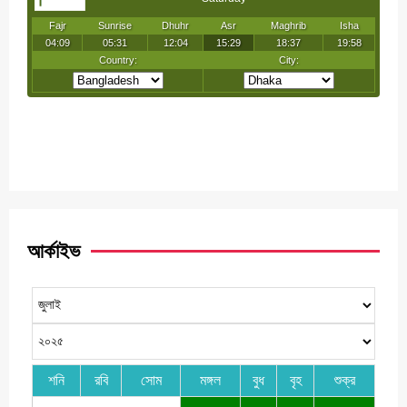
আর্কাইভ
শনি
রবি
সোম
মঙ্গল
বুধ
বৃহ
শুক্র