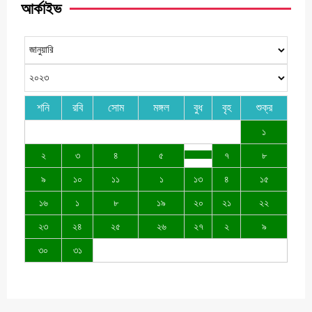
আর্কাইভ
শনি
রবি
সোম
মঙ্গল
বুধ
বৃহ
শুক্র
১
২
৩
৪
৫
৭
৮
৯
১০
১১
১
১৩
৪
১৫
১৬
১
৮
১৯
২০
২১
২২
২৩
২৪
২৫
২৬
২৭
২
৯
৩০
৩১