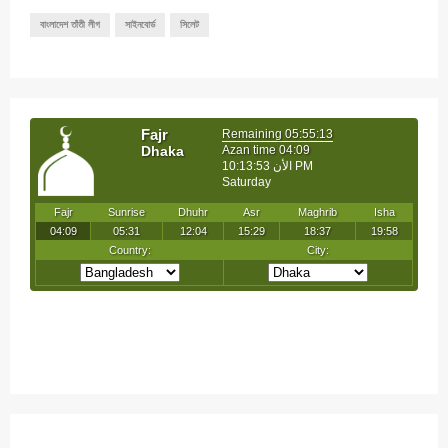
বাংলাদেশ তাঁতী লীগ
সাইনবোর্ড
সিলেট