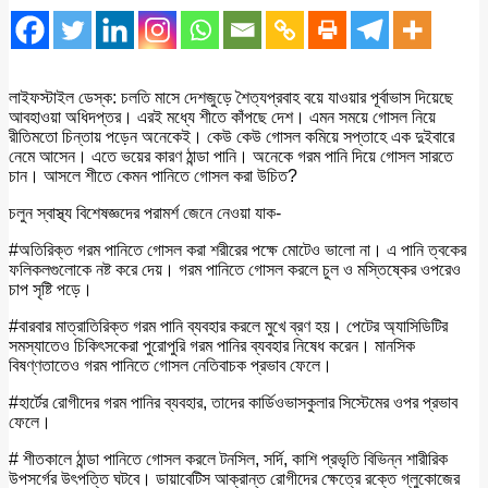
লাইফস্টাইল ডেস্ক: চলতি মাসে দেশজুড়ে শৈত্যপ্রবাহ বয়ে যাওয়ার পূর্বাভাস দিয়েছে
আবহাওয়া অধিদপ্তর। এরই মধ্যে শীতে কাঁপছে দেশ। এমন সময়ে গোসল নিয়ে
রীতিমতো চিন্তায় পড়েন অনেকেই। কেউ কেউ গোসল কমিয়ে সপ্তাহে এক দুইবারে
নেমে আসেন। এতে ভয়ের কারণ ঠান্ডা পানি। অনেকে গরম পানি দিয়ে গোসল সারতে
চান। আসলে শীতে কেমন পানিতে গোসল করা উচিত?
চলুন স্বাস্থ্য বিশেষজ্ঞদের পরামর্শ জেনে নেওয়া যাক-
#অতিরিক্ত গরম পানিতে গোসল করা শরীরের পক্ষে মোটেও ভালো না। এ পানি ত্বকের
ফলিকলগুলোকে নষ্ট করে দেয়। গরম পানিতে গোসল করলে চুল ও মস্তিষ্কের ওপরেও
চাপ সৃষ্টি পড়ে।
#বারবার মাত্রাতিরিক্ত গরম পানি ব্যবহার করলে মুখে ব্রণ হয়। পেটের অ্যাসিডিটির
সমস্যাতেও চিকিৎসকেরা পুরোপুরি গরম পানির ব্যবহার নিষেধ করেন। মানসিক
বিষণ্ণতাতেও গরম পানিতে গোসল নেতিবাচক প্রভাব ফেলে।
#হার্টের রোগীদের গরম পানির ব্যবহার, তাদের কার্ডিওভাসকুলার সিস্টেমের ওপর প্রভাব
ফেলে।
# শীতকালে ঠান্ডা পানিতে গোসল করলে টনসিল, সর্দি, কাশি প্রভৃতি বিভিন্ন শারীরিক
উপসর্গের উৎপত্তি ঘটবে। ডায়াবেটিস আক্রান্ত রোগীদের ক্ষেত্রে রক্তে গ্লুকোজের