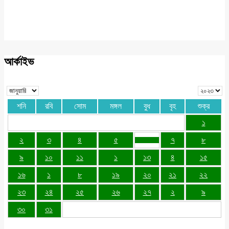
আর্কাইভ
শনি
রবি
সোম
মঙ্গল
বুধ
বৃহ
শুক্র
১
২
৩
৪
৫
৭
৮
৯
১০
১১
১
১৩
৪
১৫
১৬
১
৮
১৯
২০
২১
২২
২৩
২৪
২৫
২৬
২৭
২
৯
৩০
৩১