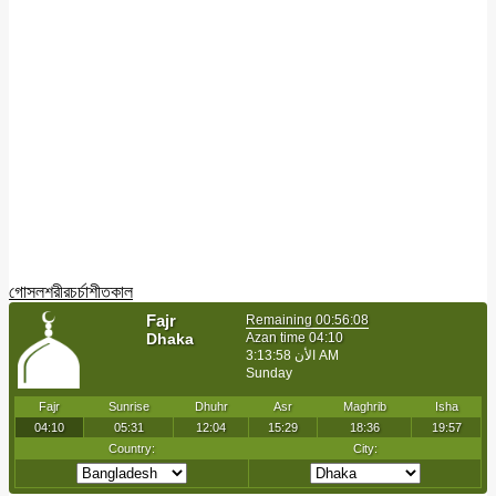
গোসল
শরীরচর্চা
শীতকাল