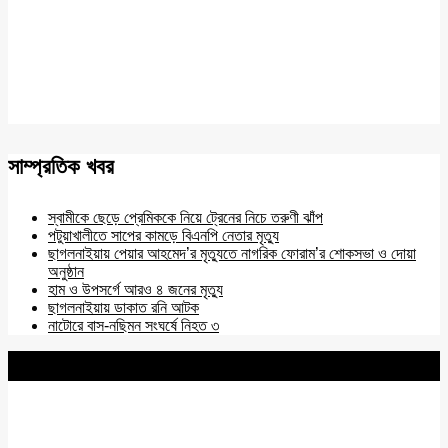
সাম্প্রতিক খবর
স্বামীকে ছেড়ে প্রেমিককে নিয়ে ট্রেনের নিচে তরুণী ঝাঁপ
পটুয়াখালীতে সাপের কামড়ে বিএনপি নেতার মৃত্যু
ছাগলনাইয়ায় পেয়ার আহমেদ’র মৃত্যুতে নাগরিক ফোরাম’র শোকসভা ও দোয়া
অনুষ্ঠান
হাম ও উপসর্গে আরও ৪ জনের মৃত্যু
ছাগলনাইয়ায় ডাকাত রনি আটক
নাটোরে বাস-নছিমন সংঘর্ষে নিহত ৩
BNANEWS24.COM
REG:NO-103 BY INFO & BROADCASTING MINISTRY OF