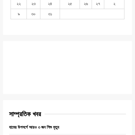
২২
২৩
২৪
২৫
২৬
২৭
২
৯
৩০
৩১
সাম্প্রতিক খবর
হামের উপসর্গে আরও ৩ জন শিশু মৃত্যু