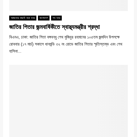
আজকের বাছাই করা খবর
বাংলাদেশ
সব খবর
জাতির পিতার জন্মবার্ষিকীতে স্বাস্থ্যমন্ত্রীর শ্রদ্ধা
বিএনএ, ঢাকা: জাতির পিতা বঙ্গবন্ধু শেখ মুজিবুর রহমানের ১০৫তম জন্মদিন উপলক্ষে
রোববার (১৭ মার্চ) সকালে ধানমন্ডি ৩২ নং রোডে জাতির পিতার স্মৃতিস্তম্ভ এবং শেখ
হাসিনা...