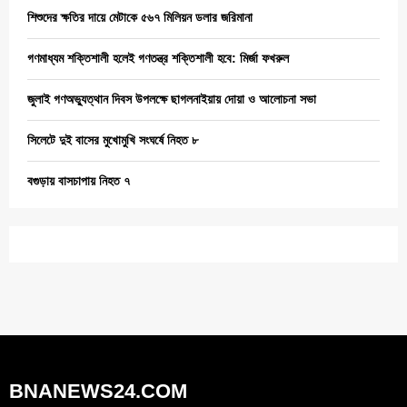
শিশুদের ক্ষতির দায়ে মেটাকে ৫৬৭ মিলিয়ন ডলার জরিমানা
গণমাধ্যম শক্তিশালী হলেই গণতন্ত্র শক্তিশালী হবে: মির্জা ফখরুল
জুলাই গণঅভ্যুত্থান দিবস উপলক্ষে ছাগলনাইয়ায় দোয়া ও আলোচনা সভা
সিলেটে দুই বাসের মুখোমুখি সংঘর্ষে নিহত ৮
বগুড়ায় বাসচাপায় নিহত ৭
BNANEWS24.COM