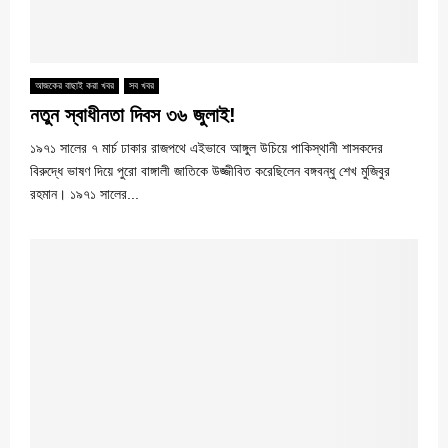
আজকের বাছাই করা খবর
সব খবর
নতুন স্বাধীনতা দিবস ৩৬ জুলাই!
১৯৭১ সালের ৭ মার্চ ঢাকার রাজপথে এইভাবে আঙ্গুল উচিয়ে পাকিস্থানী শাসকদের
বিরুদ্ধে ভাষণ দিয়ে পুরো বাঙ্গালী জাতিকে উজ্জীবিত করেছিলেন বঙ্গবন্ধু শেখ মুজিবুর
রহমান। ১৯৭১ সালের...