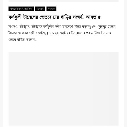
আজকের বাছাই করা খবর
চট্টগ্রাম
সব খবর
কর্ণফুলী টানেলের ভেতরে চার গাড়ির সংঘর্ষ, আহত ৫
বিএনএ, চট্টগ্রাম: চট্টগ্রামে কর্ণফুলীর নদীর তলদেশে নির্মিত বঙ্গবন্ধু শেখ মুজিবুর রহমান
টানেলে আবারও দুর্ঘটনা ঘটেছে। গত ২৮ অক্টোবর উদ্বোধনের পর এ নিয়ে টানেলের
ভেতর-বাইরে সাতবার...