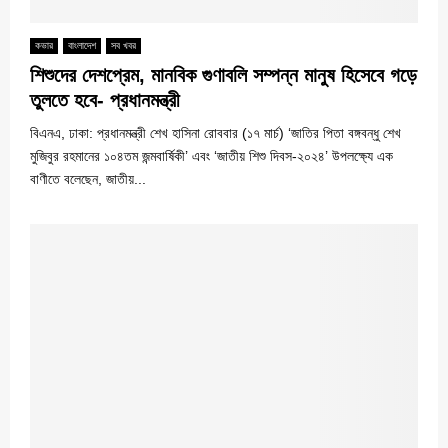
কভার
বাংলাদেশ
সব খবর
শিশুদের দেশপ্রেম, মানবিক গুণাবলি সম্পন্ন মানুষ হিসেবে গড়ে
তুলতে হবে- প্রধানমন্ত্রী
বিএনএ, ঢাকা: প্রধানমন্ত্রী শেখ হাসিনা রোববার (১৭ মার্চ) ‘জাতির পিতা বঙ্গবন্ধু শেখ
মুজিবুর রহমানের ১০৪তম জন্মবার্ষিকী’ এবং ‘জাতীয় শিশু দিবস-২০২৪’ উপলক্ষ্যে এক
বাণীতে বলেছেন, জাতীয়...