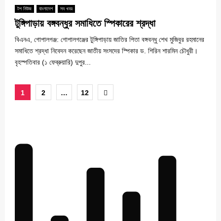
টপ নিউজ
বাংলাদেশ
সব খবর
টুঙ্গিপাড়ায় বঙ্গবন্ধুর সমাধিতে স্পিকারের শ্রদ্ধা
বিএনএ, গোপালগঞ্জ: গোপালগঞ্জের টুঙ্গিপাড়ায় জাতির পিতা বঙ্গবন্ধু শেখ মুজিবুর রহমানের
সমাধিতে শ্রদ্ধা নিবেদন করেছেন জাতীয় সংসদের স্পিকার ড. শিরিন শারমিন চৌধুরী।
বৃহস্পতিবার (১ ফেব্রুয়ারি) দুপুর...
Posts
1
2
…
12
pagination