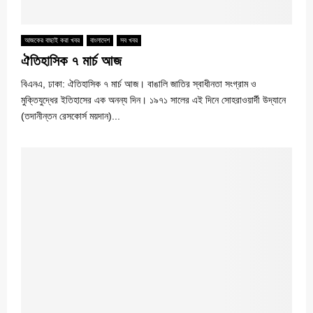
আজকের বাছাই করা খবর
বাংলাদেশ
সব খবর
ঐতিহাসিক ৭ মার্চ আজ
বিএনএ, ঢাকা: ঐতিহাসিক ৭ মার্চ আজ। বাঙালি জাতির স্বাধীনতা সংগ্রাম ও
মুক্তিযুদ্ধের ইতিহাসের এক অনন্য দিন। ১৯৭১ সালের এই দিনে সোহরাওয়ার্দী উদ্যানে
(তদানীন্তন রেসকোর্স ময়দান)...