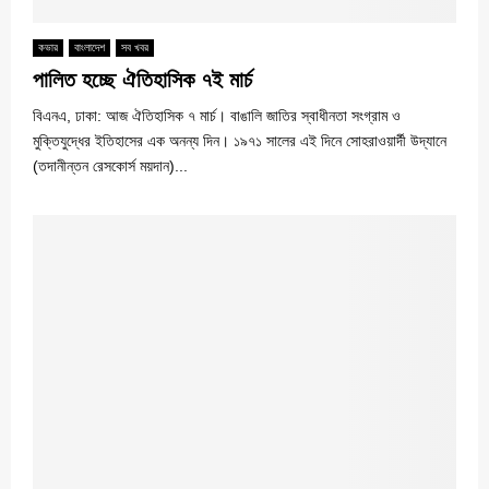
কভার
বাংলাদেশ
সব খবর
পালিত হচ্ছে ঐতিহাসিক ৭ই মার্চ
বিএনএ, ঢাকা: আজ ঐতিহাসিক ৭ মার্চ। বাঙালি জাতির স্বাধীনতা সংগ্রাম ও
মুক্তিযুদ্ধের ইতিহাসের এক অনন্য দিন। ১৯৭১ সালের এই দিনে সোহরাওয়ার্দী উদ্যানে
(তদানীন্তন রেসকোর্স ময়দান)...