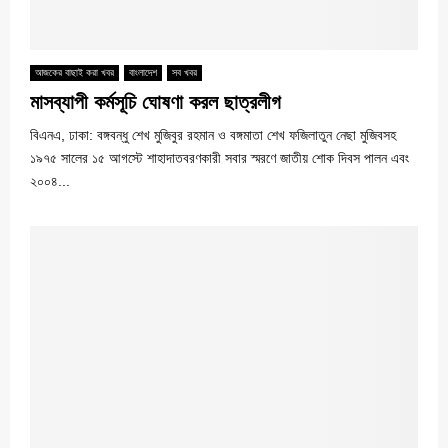
আজকের বাছাই করা খবর
বাংলাদেশ
সব খবর
মাসব্যাপী কর্মসূচি ঘোষণা করল ছাত্রলীগ
বিএনএ, ঢাকা: বঙ্গবন্ধু শেখ মুজিবুর রহমান ও বঙ্গমাতা শেখ ফজিলাতুন নেছা মুজিবসহ
১৯৭৫ সালের ১৫ আগস্টে শাহাদাতবরণকারী সবার স্মরণে জাতীয় শোক দিবস পালন এবং
২০০৪...