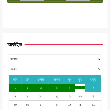
আর্কাইভ
শনি
রবি
সোম
মঙ্গল
বুধ
বৃহ
শুক্র
১
২
৩
৪
৫
৭
৮
৯
১০
১১
১
১৩
৪
১৫
১৬
১
৮
১৯
২০
২১