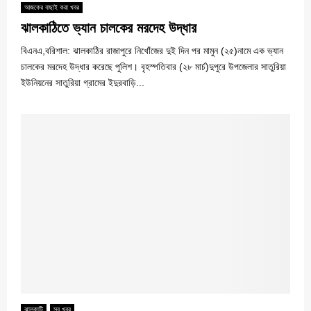
আজকের বাছাই করা খবর
ঝালকাঠিতে ভ্যান চালকের মরদেহ উদ্ধার
বিএনএ,বরিশাল: ঝালকাঠির রাজাপুরে নিখোঁজের দুই দিন পর মামুন (২৫)নামে এক ভ্যান
চালকের মরদেহ উদ্ধার করেছে পুলিশ। বৃহস্পতিবার (২৮ মার্চ)দুপুরে উপজেলার সাতুরিয়া
ইউনিয়নের সাতুরিয়া গ্রামের ইদুরবাড়ি...
ঝালকাটি
সব খবর