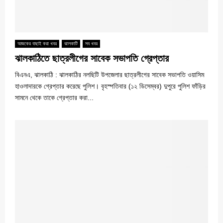
আজকের বাছাই করা খবর
ঝালকাটি
সব খবর
ঝালকাঠিতে ছাত্রলীগের সাবেক সভাপতি গ্রেপ্তার
বিএনএ, ঝালকাঠি : ঝালকাঠির নলছিটি উপজেলার ছাত্রলীগের সাবেক সভাপতি ওয়াসিম
হাওলাদারকে গ্রেপ্তার করেছে পুলিশ। বৃহস্পতিবার (১২ ডিসেম্বর) দুপুরে পুলিশ ফাঁড়ির
সামনে থেকে তাকে গ্রেপ্তার করা...