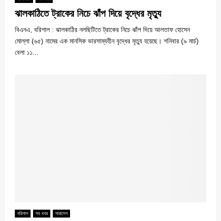
ঝালকাঠিতে ট্রাকের নিচে ঝাঁপ দিয়ে বৃদ্ধের মৃত্যু
বিএনএ, বরিশাল : ঝালকাঠির নলছিটিতে ট্রাকের নিচে ঝাঁপ দিয়ে আলতাফ হোসেন
মোল্লা (৬৫) নামের এক মানসিক ভারসাম্যহীন বৃদ্ধের মৃত্যু হয়েছে। শনিবার (৯ মার্চ)
বেলা ১১...
বরিশাল
সব খবর
সারাদেশ