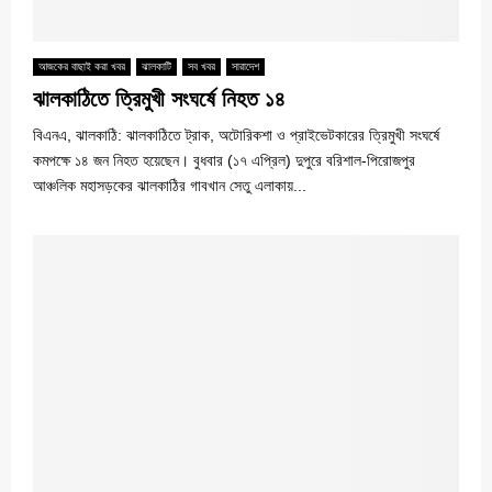
আজকের বাছাই করা খবর
ঝালকাটি
সব খবর
সারাদেশ
ঝালকাঠিতে ত্রিমুখী সংঘর্ষে নিহত ১৪
বিএনএ, ঝালকাঠি: ঝালকাঠিতে ট্রাক, অটোরিকশা ও প্রাইভেটকারের ত্রিমুখী সংঘর্ষে
কমপক্ষে ১৪ জন নিহত হয়েছেন। বুধবার (১৭ এপ্রিল) দুপুরে বরিশাল-পিরোজপুর
আঞ্চলিক মহাসড়কের ঝালকাঠির গাবখান সেতু এলাকায়...