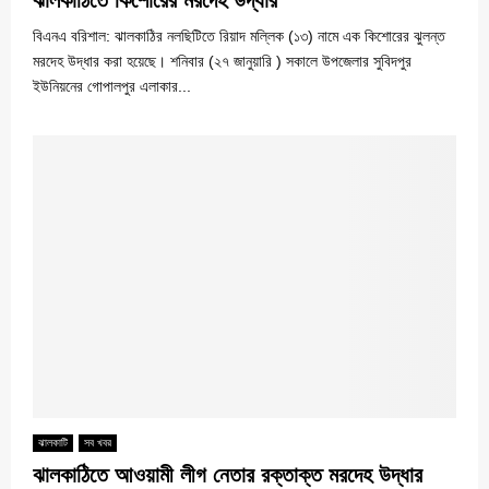
ঝালকাঠিতে কিশোরের মরদেহ উদ্ধার
বিএনএ বরিশাল: ঝালকাঠির নলছিটিতে রিয়াদ মল্লিক (১৩) নামে এক কিশোরের ঝুলন্ত
মরদেহ উদ্ধার করা হয়েছে। শনিবার (২৭ জানুয়ারি ) সকালে উপজেলার সুবিদপুর
ইউনিয়নের গোপালপুর এলাকার...
ঝালকাটি
সব খবর
ঝালকাঠিতে আওয়ামী লীগ নেতার রক্তাক্ত মরদেহ উদ্ধার