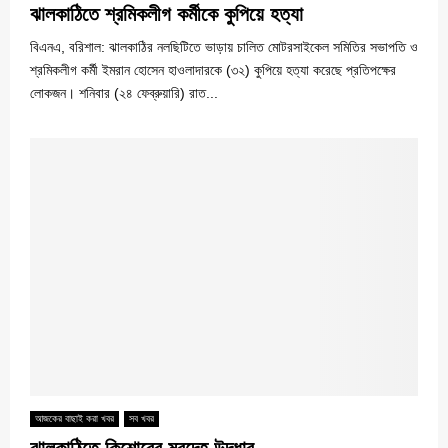
ঝালকাঠিতে শ্রমিকলীগ কর্মীকে কুপিয়ে হত্যা
বিএনএ, বরিশাল: ঝালকাঠির নলছিটিতে ভাড়ায় চালিত মোটরসাইকেল সমিতির সভাপতি ও
শ্রমিকলীগ কর্মী ইমরান হোসেন হাওলাদারকে (৩২) কুপিয়ে হত্যা করেছে প্রতিপক্ষের
লোকজন। শনিবার (২৪ ফেব্রুয়ারি) রাত...
আজকের বাছাই করা খবর
সব খবর