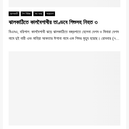
ঝালকাটি
টপ নিউজ
সব খবর
সারাদেশ
ঝালকাঠিতে কালবৈশাখীর তাণ্ডবে শিশুসহ নিহত ৩
বিএনএ, বরিশাল: কালবৈশাখী ঝড়ে ঝালকাঠিতে বজ্রপাতে হেলেনা বেগম ও মিনারা বেগম
নামে দুই নারী এবং মাহিয়া আকতার ঈশানা নামে এক শিশুর মৃত্যু হয়েছে। রোববার (৭...