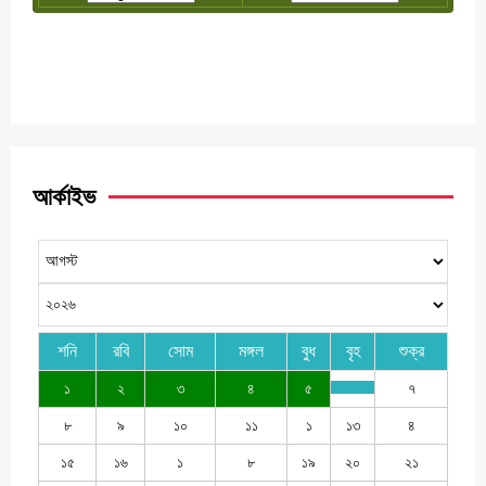
আর্কাইভ
শনি
রবি
সোম
মঙ্গল
বুধ
বৃহ
শুক্র
১
২
৩
৪
৫
৭
৮
৯
১০
১১
১
১৩
৪
১৫
১৬
১
৮
১৯
২০
২১