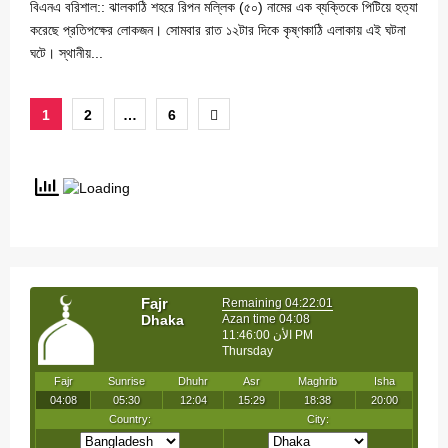
বিএনএ বরিশাল:: ঝালকাঠি শহরে রিপন মল্লিক (৫০) নামের এক ব্যক্তিকে পিটিয়ে হত্যা
করেছে প্রতিপক্ষের লোকজন। সোমবার রাত ১২টার দিকে কৃষ্ণকাঠি এলাকায় এই ঘটনা
ঘটে। স্থানীয়...
Posts
1
2
…
6
pagination