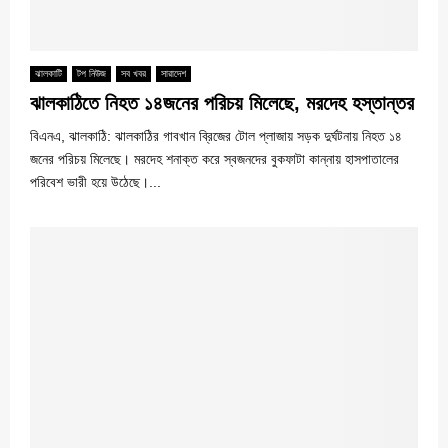
ঝালকাটি
টপ নিউজ
সব খবর
সারাদেশ
ঝালকাঠিতে নিহত ১৪জনের পরিচয় মিলেছে, মরদেহ হস্তান্তর
বিএনএ, ঝালকাঠি: ঝালকাঠির গাবখান ব্রিজের টোল প্লাজায় সড়ক দুর্ঘটনায় নিহত ১৪
জনের পরিচয় মিলেছে। মরদেহ শনাক্ত করে স্বজনদের বুকফাটা কান্নায় হাসপাতালের
পরিবেশ ভারী হয়ে উঠেছে।...