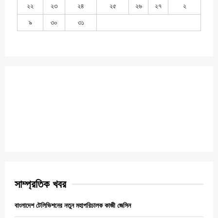
২২
২৩
২৪
২৫
২৬
২৭
২
৯
৩০
৩১
সাম্প্রতিক খবর
বাংলাদেশ টেলিভিশনের নতুন মহাপরিচালক কাজী জেসিন