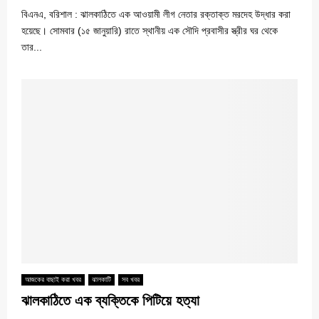
বিএনএ, বরিশাল : ঝালকাঠিতে এক আওয়ামী লীগ নেতার রক্তাক্ত মরদেহ উদ্ধার করা
হয়েছে। সোমবার (১৫ জানুয়ারি) রাতে স্থানীয় এক সৌদি প্রবাসীর স্ত্রীর ঘর থেকে
তার...
আজকের বাছাই করা খবর
ঝালকাটি
সব খবর
ঝালকাঠিতে এক ব্যক্তিকে পিটিয়ে হত্যা