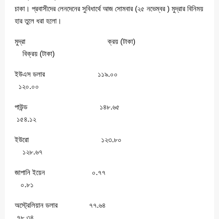
চাকা। প্রবাসীদের লেনদেনের সুবিধার্থে আজ সোমবার (২৫ নভেম্বর ) মুদ্রার বিনিময়
হার তুলে ধরা হলো।
মুদ্রা ক্রয় (টাকা)
বিক্রয় (টাকা)
ইউএস ডলার ১১৯.০০
১২০.০০
পাউন্ড ১৪৮.৬৫
১৫৪.১২
ইউরো ১২৩.৮০
১২৮.৬৭
জাপানি ইয়েন ০.৭৭
০.৮১
অস্ট্রেলিয়ান ডলার ৭৭.৬৪
৭৮.৩৪