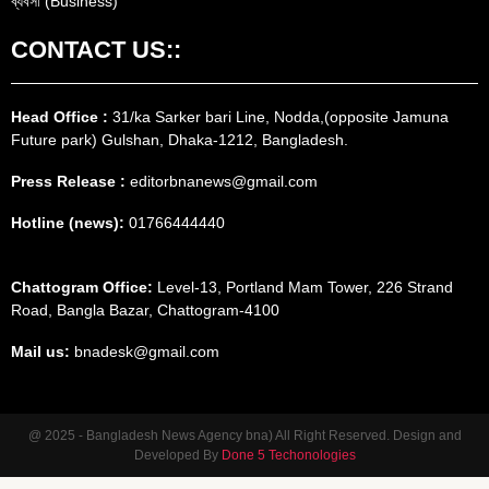
ব্যবসা (Business)
CONTACT US::
Head Office :
31/ka Sarker bari Line, Nodda,(opposite Jamuna
Future park) Gulshan, Dhaka-1212, Bangladesh.
Press Release :
editorbnanews@gmail.com
Hotline (news):
01766444440
Chattogram Office:
Level-13, Portland Mam Tower, 226 Strand
Road, Bangla Bazar, Chattogram-4100
Mail us:
bnadesk@gmail.com
@ 2025 - Bangladesh News Agency bna) All Right Reserved. Design and
Developed By
Done 5 Techonologies