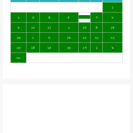
১
২
৩
৪
৫
৭
৮
৯
১০
১১
১
১৩
৪
১৫
১৬
১
৮
১৯
২০
২১
২২
২৩
২৪
২৫
২৬
২৭
২
৯
৩০