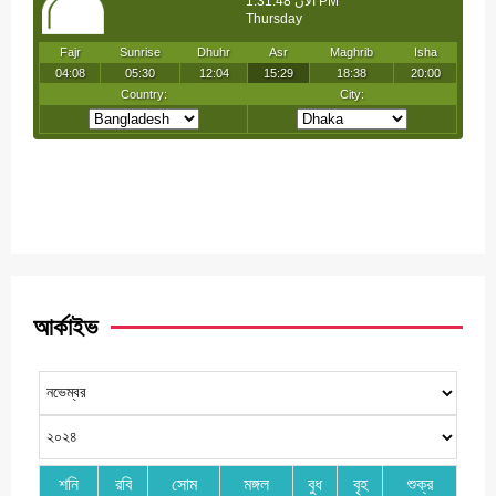
আর্কাইভ
শনি
রবি
সোম
মঙ্গল
বুধ
বৃহ
শুক্র