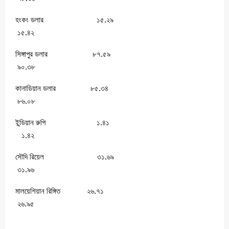
হংকং ডলার ১৫.২৯
১৫.৪২
সিঙ্গাপুর ডলার ৮৭.৫৯
৯০.৩৮
কানাডিয়ান ডলার ৮৫.৩৪
৮৬.০৮
ইন্ডিয়ান রুপি ১.৪১
১.৪২
সৌদি রিয়েল ৩১.৬৯
৩১.৯৬
মালয়েশিয়ান রিঙ্গিত ২৬.৭১
২৬.৯৫