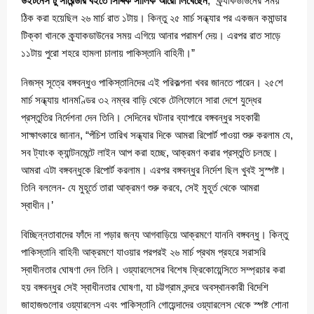
উইটনেস টু সারেন্ডার বইতে সিদ্দিক সালিক আরো লিখেছেন
, “ক্র্যাকডাউনের সময়
ঠিক করা হয়েছিল ২৬ মার্চ রাত ১টায়। কিন্তু ২৫ মার্চ সন্ধ্যার পর একজন কমান্ডার
টিক্কা খানকে ক্র্যাকডাউনের সময় এগিয়ে আনার পরামর্শ দেয়। এরপর রাত সাড়ে
১১টায় পুরো শহরে হামলা চালায় পাকিস্তানি বাহিনী।”
নিজস্ব সূত্রে বঙ্গবন্ধুও পাকিস্তানিদের এই পরিকল্পনা খবর জানতে পারেন। ২৫শে
মার্চ সন্ধ্যায় ধানমণ্ডির ৩২ নম্বর বাড়ি থেকে টেলিফোনে সারা দেশে যুদ্ধের
প্রস্তুতির নির্দেশনা দেন তিনি। সেদিনের ঘটনার ব্যাপারে বঙ্গবন্ধুর সহকারী
সাক্ষাৎকারে জানান, “পঁচিশ তারিখ সন্ধ্যার দিকে আমরা রিপোর্ট পাওয়া শুরু করলাম যে,
সব ট্যাংক ক্যান্টনমেন্টে লাইন আপ করা হচ্ছে, আক্রমণ করার প্রস্তুতি চলছে।
আমরা এটা বঙ্গবন্ধুকে রিপোর্ট করলাম। এরপর বঙ্গবন্ধুর নির্দেশ ছিল খুবই সুস্পষ্ট।
তিনি বললেন- যে মুহূর্তে তারা আক্রমণ শুরু করবে, সেই মুহূর্ত থেকে আমরা
স্বাধীন।’
বিচ্ছিন্নতাবাদের ফাঁদে না পড়ার জন্য আগবাড়িয়ে আক্রমণে যাননি বঙ্গবন্ধু। কিন্তু
পাকিস্তানি বাহিনী আক্রমণে যাওয়ার পরপরই ২৬ মার্চ প্রথম প্রহরে সরাসরি
স্বাধীনতার ঘোষণা দেন তিনি। ওয়্যারলেসের বিশেষ ফ্রিকোয়েন্সিতে সম্প্রচার করা
হয় বঙ্গবন্ধুর সেই স্বাধীনতার ঘোষণা, যা চট্টগ্রাম বন্দরে অবস্থানকারী বিদেশি
জাহাজগুলোর ওয়্যারলেস এবং পাকিস্তানি গোয়েন্দাদের ওয়্যারলেস থেকে স্পষ্ট শোনা