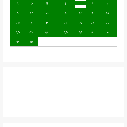
২
৩
৪
৫
৭
৮
৯
১০
১১
১
১৩
৪
১৫
১৬
১
৮
১৯
২০
২১
২২
২৩
২৪
২৫
২৬
২৭
২
৯
৩০
৩১