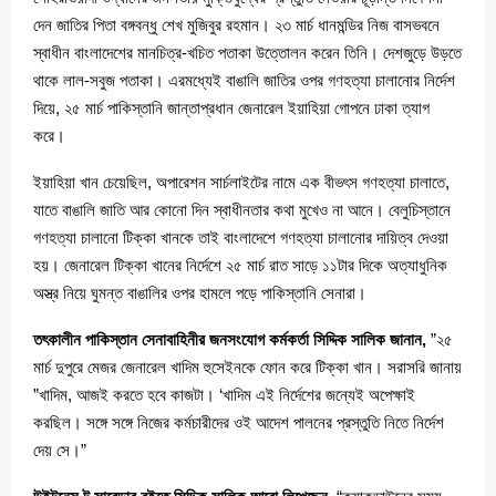
দেন জাতির পিতা বঙ্গবন্ধু শেখ মুজিবুর রহমান। ২৩ মার্চ ধানমন্ডির নিজ বাসভবনে
স্বাধীন বাংলাদেশের মানচিত্র-খচিত পতাকা উত্তোলন করেন তিনি। দেশজুড়ে উড়তে
থাকে লাল-সবুজ পতাকা। এরমধ্যেই বাঙালি জাতির ওপর গণহত্যা চালানোর নির্দেশ
দিয়ে, ২৫ মার্চ পাকিস্তানি জান্তাপ্রধান জেনারেল ইয়াহিয়া গোপনে ঢাকা ত্যাগ
করে।
ইয়াহিয়া খান চেয়েছিল, অপারেশন সার্চলাইটের নামে এক বীভৎস গণহত্যা চালাতে,
যাতে বাঙালি জাতি আর কোনো দিন স্বাধীনতার কথা মুখেও না আনে। বেলুচিস্তানে
গণহত্যা চালানো টিক্কা খানকে তাই বাংলাদেশে গণহত্যা চালানোর দায়িত্ব দেওয়া
হয়। জেনারেল টিক্কা খানের নির্দেশে ২৫ মার্চ রাত সাড়ে ১১টার দিকে অত্যাধুনিক
অস্ত্র নিয়ে ঘুমন্ত বাঙালির ওপর হামলে পড়ে পাকিস্তানি সেনারা।
তৎকালীন পাকিস্তান সেনাবাহিনীর জনসংযোগ কর্মকর্তা সিদ্দিক সালিক জানান,
”২৫
মার্চ দুপুরে মেজর জেনারেল খাদিম হুসেইনকে ফোন করে টিক্কা খান। সরাসরি জানায়
”খাদিম, আজই করতে হবে কাজটা। ‘খাদিম এই নির্দেশের জন্যেই অপেক্ষাই
করছিল। সঙ্গে সঙ্গে নিজের কর্মচারীদের ওই আদেশ পালনের প্রস্তুতি নিতে নির্দেশ
দেয় সে।”