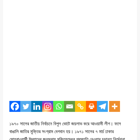
১৯৭০ সালের জাতীয় নির্বাচনে বিপুল ভোটে জয়লাভ করে আওয়ামী লীগ। ফলে
বাঙালি জাতির মুক্তির সংগ্রাম বেগবান হয়। ১৯৭১ সালের ৭ মার্চ ঢাকার
সোহরাওয়ার্দী উদ্যানের জনসভায় মুক্তিযুদ্ধের প্রস্তুতি নেওয়ার চূড়ান্ত নির্দেশনা