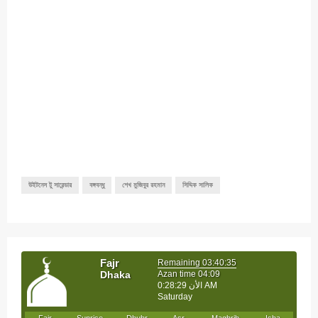
উইটনেস টু সারেন্ডার
বঙ্গবন্ধু
শেখ মুজিবুর রহমান
সিদ্দিক সালিক