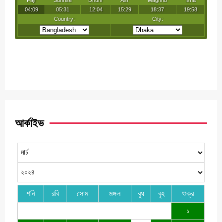
আর্কাইভ
শনি
রবি
সোম
মঙ্গল
বুধ
বৃহ
শুক্র
১