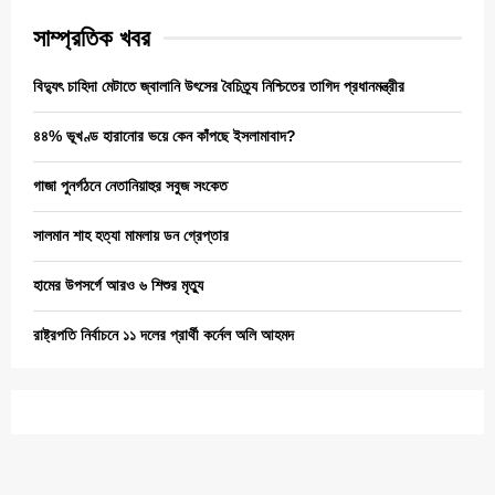
সাম্প্রতিক খবর
বিদ্যুৎ চাহিদা মেটাতে জ্বালানি উৎসের বৈচিত্র্য নিশ্চিতের তাগিদ প্রধানমন্ত্রীর
৪৪% ভূখণ্ড হারানোর ভয়ে কেন কাঁপছে ইসলামাবাদ?
গাজা পুনর্গঠনে নেতানিয়াহুর সবুজ সংকেত
সালমান শাহ হত্যা মামলায় ডন গ্রেপ্তার
হামের উপসর্গে আরও ৬ শিশুর মৃত্যু
রাষ্ট্রপতি নির্বাচনে ১১ দলের প্রার্থী কর্নেল অলি আহমদ