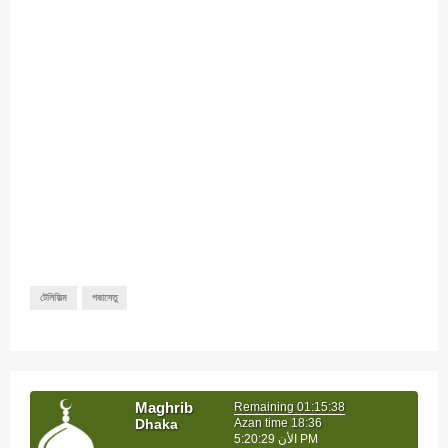
টেলিফিল্ম
পদ্মাসেতু