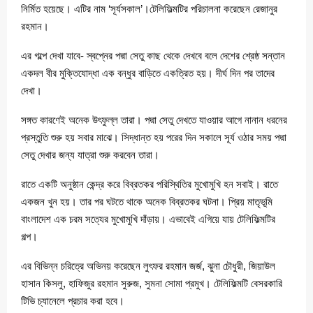
নির্মিত হয়েছে। এটির নাম ‘সূর্যসকাল’।টেলিফিল্মটির পরিচালনা করেছেন রেজানুর
রহমান।
এর গল্পে দেখা যাবে- স্বপ্নের পদ্মা সেতু কাছ থেকে দেখবে বলে দেশের শ্রেষ্ঠ সন্তান
একদল বীর মুক্তিযোদ্ধা এক বন্ধুর বাড়িতে একত্রিত হয়। দীর্ঘ দিন পর তাদের
দেখা।
সঙ্গত কারণেই অনেক উৎফুল্ল তারা। পদ্মা সেতু দেখতে যাওয়ার আগে নানান ধরনের
প্রস্তুতি শুরু হয় সবার মাঝে। সিদ্ধান্ত হয় পরের দিন সকালে সূর্য ওঠার সময় পদ্মা
সেতু দেখার জন্য যাত্রা শুরু করবেন তারা।
রাতে একটি অনুষ্ঠান কেন্দ্র করে বিব্রতকর পরিস্থিতির মুখোমুখি হন সবাই। রাতে
একজন খুন হয়। তার পর ঘটতে থাকে অনেক বিব্রতকর ঘটনা। প্রিয় মাতৃভূমি
বাংলাদেশ এক চরম সত্যের মুখোমুখি দাঁড়ায়। এভাবেই এগিয়ে যায় টেলিফিল্মটির
গল্প।
এর বিভিন্ন চরিত্রে অভিনয় করেছেন লুৎফর রহমান জর্জ, ঝুনা চৌধুরী, জিয়াউল
হাসান কিসলু, হাফিজুর রহমান সুরুজ, সুমনা সোমা প্রমুখ। টেলিফিল্মটি বেসরকারি
টিভি চ্যানেলে প্রচার করা হবে।