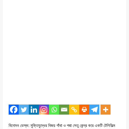
বিনোদন ডেস্ক: মুক্তিযুদ্ধের বিজয় গাঁথা ও পদ্মা সেতু কেন্দ্র করে একটি টেলিফিল্ম