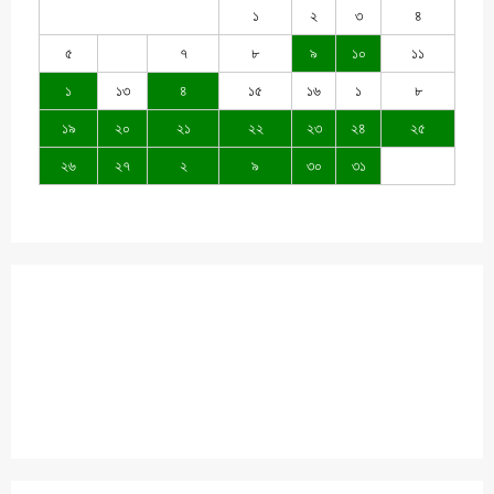
১
২
৩
৪
৫
৭
৮
৯
১০
১১
১
১৩
৪
১৫
১৬
১
৮
১৯
২০
২১
২২
২৩
২৪
২৫
২৬
২৭
২
৯
৩০
৩১