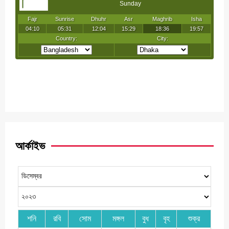
আর্কাইভ
শনি
রবি
সোম
মঙ্গল
বুধ
বৃহ
শুক্র