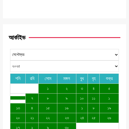
আর্কাইভ
শনি
রবি
সোম
মঙ্গল
বুধ
বৃহ
শুক্র
১
২
৩
৪
৫
৭
৮
৯
১০
১১
১
১৩
৪
১৫
১৬
১
৮
১৯
২০
২১
২২
২৩
২৪
২৫
২৬
২৭
২
৯
৩০