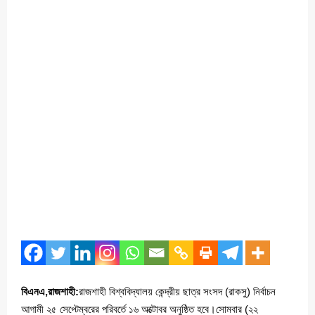
বিএনএ,রাজশাহী:
রাজশাহী বিশ্ববিদ্যালয় কেন্দ্রীয় ছাত্র সংসদ (রাকসু) নির্বাচন
আগামী ২৫ সেপ্টেম্বরের পরিবর্তে ১৬ অক্টোবর অনুষ্ঠিত হবে।সোমবার (২২