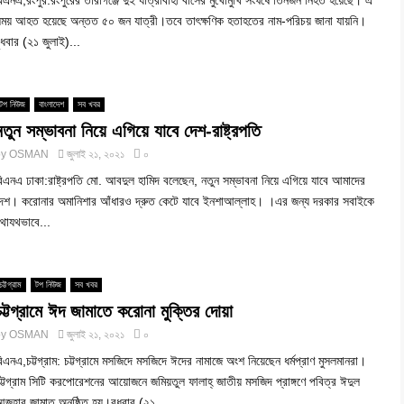
িএনএ,রংপুর:রংপুরের তারাগঞ্জে দুই যাত্রীবাহী বাসের মুখোমুখি সংঘর্ষে তিনজন নিহত হয়েছে। এ
ময় আহত হয়েছে অন্তত ৫০ জন যাত্রী।তবে তাৎক্ষণিক হতাহতের নাম-পরিচয় জানা যায়নি।
ুধবার (২১ জুলাই)...
টপ নিউজ
বাংলাদেশ
সব খবর
নতুন সম্ভাবনা নিয়ে এগিয়ে যাবে দেশ-রাষ্ট্রপতি
by
OSMAN
জুলাই ২১, ২০২১
০
িএনএ ঢাকা:রাষ্ট্রপতি মো. আবদুল হামিদ বলেছেন, নতুন সম্ভাবনা নিয়ে এগিয়ে যাবে আমাদের
েশ। করোনার অমানিশার আঁধারও দ্রুত কেটে যাবে ইনশাআল্লাহ। ।এর জন্য দরকার সবাইকে
থাযথভাবে...
চট্টগ্রাম
টপ নিউজ
সব খবর
চট্টগ্রামে ঈদ জামাতে করোনা মুক্তির দোয়া
by
OSMAN
জুলাই ২১, ২০২১
০
িএনএ,চট্টগ্রাম: চট্টগ্রামে মসজিদে মসজিদে ঈদের নামাজে অংশ নিয়েছেন ধর্মপ্রাণ মুসলমানরা।
ট্টগ্রাম সিটি করপোরেশনের আয়োজনে জমিয়তুল ফালাহ্ জাতীয় মসজিদ প্রাঙ্গণে পবিত্র ঈদুল
জহার জামাত অনুষ্ঠিত হয়।বুধবার (২১...