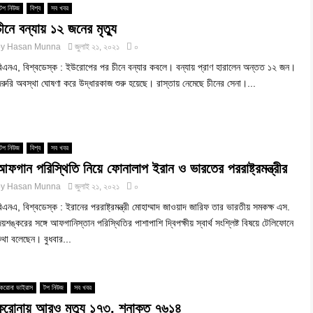
টপ নিউজ
বিশ্ব
সব খবর
চীনে বন্যায় ১২ জনের মৃত্যু
by
Hasan Munna
জুলাই ২১, ২০২১
০
িএনএ, বিশ্বডেস্ক : ইউরোপের পর চীনে বন্যার কবলে। বন্যায় প্রাণ হারালেন অন্তত ১২ জন।
রুরি অবস্থা ঘোষণা করে উদ্ধারকাজ শুরু হয়েছে। রাস্তায় নেমেছে চীনের সেনা।...
টপ নিউজ
বিশ্ব
সব খবর
আফগান পরিস্থিতি নিয়ে ফোনালাপ ইরান ও ভারতের পররাষ্ট্রমন্ত্রীর
by
Hasan Munna
জুলাই ২১, ২০২১
০
িএনএ, বিশ্বডেস্ক : ইরানের পররাষ্ট্রমন্ত্রী মোহাম্মাদ জাওয়াদ জারিফ তার ভারতীয় সমকক্ষ এস.
য়শঙ্করের সঙ্গে আফগানিস্তান পরিস্থিতির পাশাপাশি দ্বিপক্ষীয় স্বার্থ সংশ্লিষ্ট বিষয়ে টেলিফোনে
থা বলেছেন। বুধবার...
করোনা ভাইরাস
টপ নিউজ
সব খবর
করোনায় আরও মৃত্যু ১৭৩, শনাক্ত ৭৬১৪