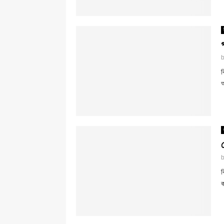
ব
অ
ব
ক