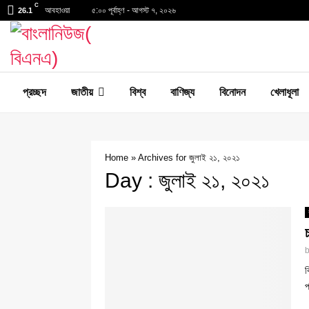
C
আবহাওয়া
৫:০০ পূর্বাহ্ণ - আগস্ট ৭, ২০২৬
26.1
প্রচ্ছদ
জাতীয়
বিশ্ব
বাণিজ্য
বিনোদন
খেলাধূলা
Home
»
Archives for জুলাই ২১, ২০২১
Day : জুলাই ২১, ২০২১
ব
প