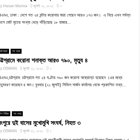
by
Hasan Munna
জুলাই ২১, ২০২১
০
িএনএ, ঢাকা : দেশে গত ২৪ ঘন্টায় করোনায় মারা গেছেন আরও ১৭৩ জন। এ নিয়ে এখন পর্যন্ত
েশে মোট মৃতের সংখ্যা বেড়ে দাঁড়িয়েছে ১৮ হাজার...
চট্টগ্রাম
সব খবর
চট্টগ্রামে করোনা শনাক্ত আরও ৭৯০, মৃত্যু ৪
by
OSMAN
জুলাই ২১, ২০২১
০
িএনএ,চট্টগ্রাম: চট্টগ্রামে গত ২৪ ঘণ্টায় ৭৯০ জন করোনা আক্রান্ত হয়েছেন ।এর মধ্যে
ৃত্যুবরণ করেছেন ৪ জন। বুধবার (২১ জুলাই) সিভিল সার্জন কার্যালয় থেকে প্রকাশিত তথ্য...
টপ নিউজ
সব খবর
রংপুরে দুই বাসের মুখোমুখি সংঘর্ষ, নিহত ৩
by
OSMAN
জুলাই ২১, ২০২১
১