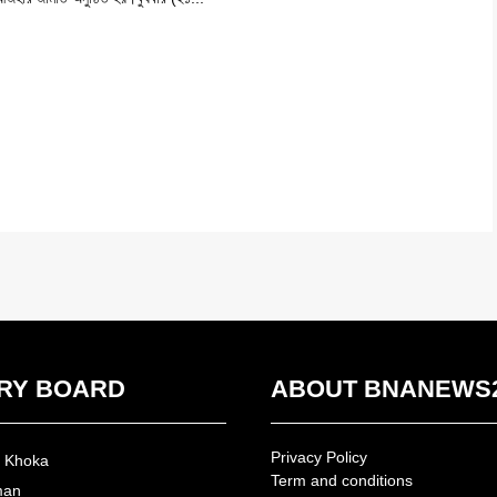
RY BOARD
ABOUT BNANEWS
Privacy Policy
n Khoka
Term and conditions
man