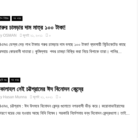
টপ নিউজ
সব খবর
গরুর চামড়ার দাম মাত্র ১০০ টাকা!
by
OSMAN
জুলাই ২১, ২০২১
০
িএনএ ডেস্ক:দেড় লাখ টাকার গরুর চামড়ার দাম বলছে ১০০ টাকা! ব্যবসায়ী সিন্ডিকেটের কাছে
সহায় কোরবানী দাতারা। কুমিল্লায় পশুর চামড়া বিক্রি করা নিয়ে বিপাকে তারা। পানির...
ছবি ঘর
সব খবর
কোলাহল নেই চট্টগ্রামের ঈদ বিনোদন কেন্দ্রে
by
Hasan Munna
জুলাই ২১, ২০২১
০
িএনএ, চট্টগ্রাম : ঈদ উৎসবে বিনোদন কেন্দ্র গুলোতে নগরবাসী ভীড় করে। করোনাভাইরাসের
ারণে ঘরের বের হওয়ায় আছে বিধি নিষেধ। সরকারি নির্দেশনায় বন্ধ বিনোদন কেন্দ্রগুলো। তাই...