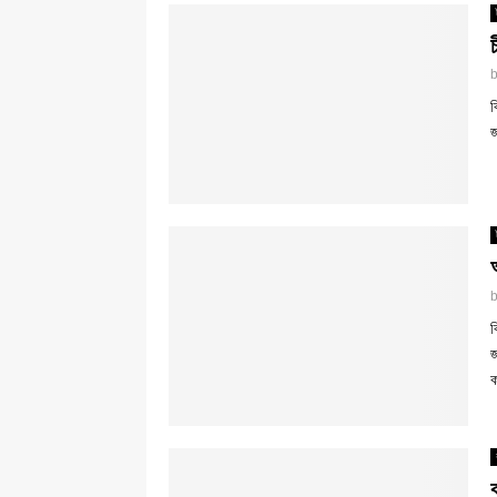
ব
জ
ব
জ
ক