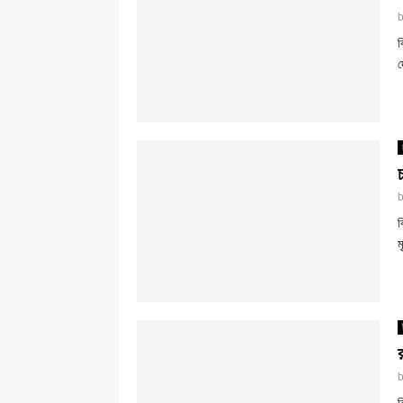
ব
দ
ব
ম