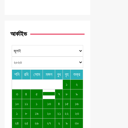
আর্কাইভ
শনি
রবি
সোম
মঙ্গল
বুধ
বৃহ
শুক্র
১
২
৩
৪
৫
৭
৮
৯
১০
১১
১
১৩
৪
১৫
১৬
১
৮
১৯
২০
২১
২২
২৩
২৪
২৫
২৬
২৭
২
৯
৩০