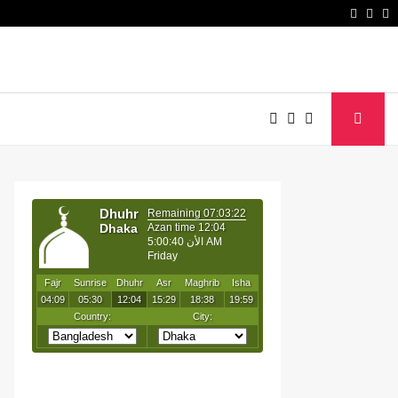
Faceb
Twit
Y