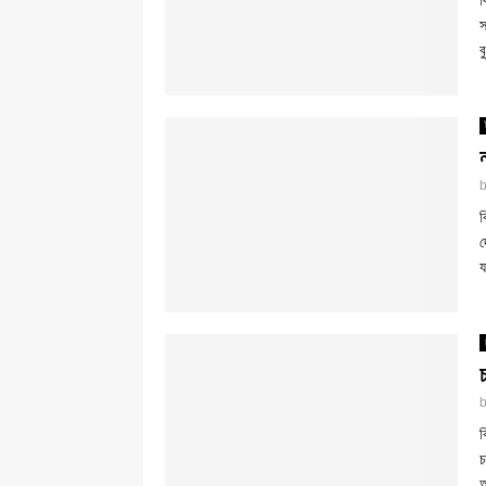
ব
স
ব
ব
দ
য
ব
চ
আ