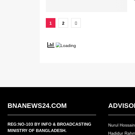
Posts
1
2
pagination
BNANEWS24.COM
ADVISO
REG:NO-103 BY INFO & BROADCASTING
Nurul Hossai
MINISTRY OF BANGLADESH.
Hadidur Rah