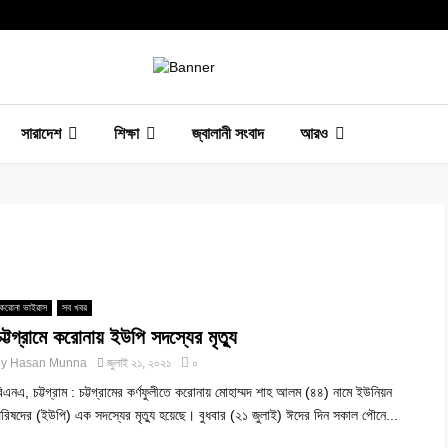
সারাদেশ
শিক্ষা
জ্বালানী সংবাদ
আরও
করোনা ভাইরাস
সব খবর
চট্টগ্রামে করোনায় ইউপি সদস্যের মৃত্যু
by
Hasan Munna
জুলাই ২১, ২০২১
০
িএনএ, চট্টগ্রাম : চট্টগ্রামের কর্ণফুলীতে করোনায় মোহাম্মদ শাহ আলম (৪৪) নামে ইউনিয়ন
রিষদের (ইউপি) এক সদস্যের মৃত্যু হয়েছে। বুধবার (২১ জুলাই) ঈদের দিন সকাল পৌনে...