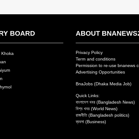
RY BOARD
ABOUT BNANEWS
Privacy Policy
n Khoka
Term and conditions
man
Permission to re-use bnanews c
aiyum
Advertising Opportunities
an
BnaJobs (Dhaka Media Job)
hymol
Quick Links:
বাংলাদেশ খবর (Bangladesh News)
বিশ্ব খবর (World News)
রাজনীতি (Bangladesh politics)
ব্যবসা (Business)