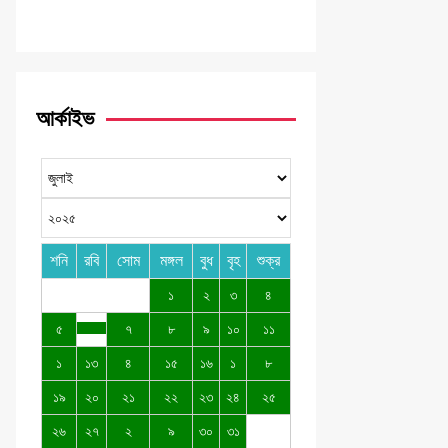
আর্কাইভ
শনি
রবি
সোম
মঙ্গল
বুধ
বৃহ
শুক্র
১
২
৩
৪
৫
৭
৮
৯
১০
১১
১
১৩
৪
১৫
১৬
১
৮
১৯
২০
২১
২২
২৩
২৪
২৫
২৬
২৭
২
৯
৩০
৩১