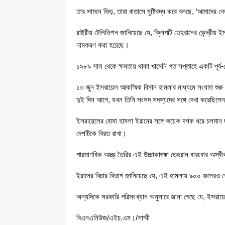
তার সামনে ভিড়, তারা বাতাসে মুষ্টিবদ্ধ করে বলছে, ‘আমাদের ন
রাষ্ট্রীয় টেলিভিশন জানিয়েছে যে, ক্লিপটি তেহরানের কেন্দ্রীয় 
নামকরণ করা হয়েছে।
১৯৮৯ সাল থেকে ক্ষমতায় থাকা খামেনি গত সপ্তাহে একটি পূর্ব-
১৩ জুন ইসরায়েল আকস্মিক বিমান হামলার মাধ্যমে সংঘাত শুরু
দুই দিন আগে, যখন তিনি সংসদ সদস্যদের সঙ্গে দেখা করেছিলে
ইসরায়েলের বোমা হামলা ইরানের সঙ্গে কয়েক দশক ধরে চলমান ছা
দেশটিকে বিরত রাখা।
পারমাণবিক অস্ত্র তৈরির এই উচ্চাকাঙ্ক্ষা তেহরান বারংবার অস
ইরানের বিচার বিভাগ জানিয়েছে যে, এই হামলায় ৯০০ জনেরও ব
অন্যদিকে সরকারি পরিসংখ্যান অনুসারে জানা গেছে যে, ইসরায়
বিএনএনিউজ/এইচ.এম।/শাম্মী