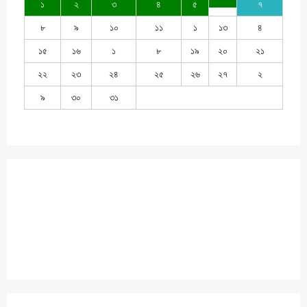
১
২
৩
৪
৫
৭
৮
৯
১০
১১
১
১৩
৪
১৫
১৬
১
৮
১৯
২০
২১
২২
২৩
২৪
২৫
২৬
২৭
২
৯
৩০
৩১