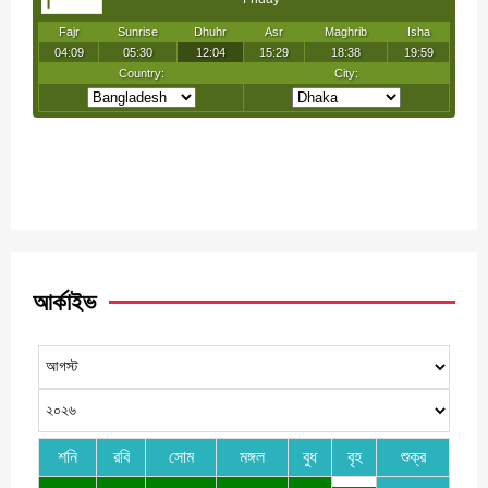
আর্কাইভ
শনি
রবি
সোম
মঙ্গল
বুধ
বৃহ
শুক্র