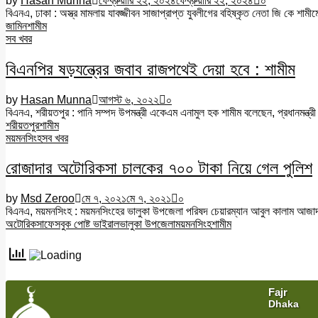
by
Hasan Munna
ফেব্রুয়ারি ২২, ২০২৪
ফেব্রুয়ারি ২২, ২০২৪
০
বিএনএ, ঢাকা : অস্ত্র মামলায় যাবজ্জীবন সাজাপ্রাপ্ত যুবলীগের বহিষ্কৃত নেতা জি কে শ
জামিন
শামীম
সব খবর
বিএনপির ষড়যন্ত্রের জবাব রাজপথেই দেয়া হবে : শামীম
by
Hasan Munna
আগস্ট ৬, ২০২২
০
বিএনএ, শরীয়তপুর : পানি সম্পদ উপমন্ত্রী একেএম এনামুল হক শামীম বলেছেন, প্রধানমন্ত্র
শরীয়তপুর
শামীম
ময়মনসিংহ
সব খবর
রোজাদার অটোরিকসা চালকের ৭০০ টাকা নিয়ে গেল পুলিশ
by
Msd Zeroo
মে ৭, ২০২১
মে ৭, ২০২১
০
বিএনএ, ময়মনসিংহ : ময়মনসিংহের ভালুকা উপজেলা পরিষদ চেয়ারম্যান আবুল কালাম আজাদ
অটোরিকসা
ফেসবুক পোষ্ট ভাইরাল
ভালুকা উপজেলা
ময়মনসিংহ
শামীম