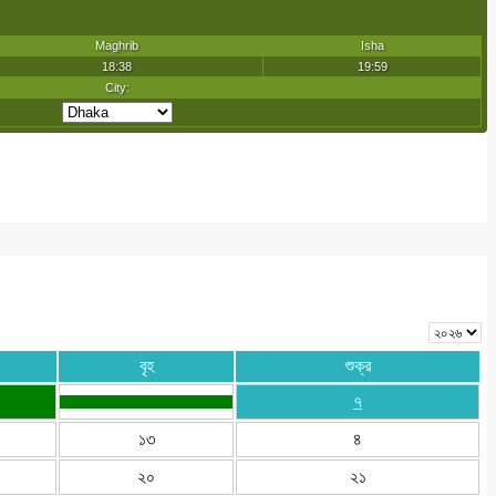
বৃহ
শুক্র
৭
১৩
৪
২০
২১