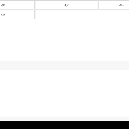
২৪
২৫
২৬
৩১