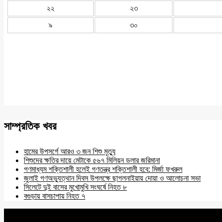
২২
২৩
৯
৩০
সাম্প্রতিক খবর
হামের উপসর্গে আরও ৩ জন শিশু মৃত্যু
শিশুদের ক্ষতির দায়ে মেটাকে ৫৬৭ মিলিয়ন ডলার জরিমানা
গণমাধ্যম শক্তিশালী হলেই গণতন্ত্র শক্তিশালী হবে: মির্জা ফখরুল
জুলাই গণঅভ্যুত্থান দিবস উপলক্ষে ছাগলনাইয়ায় দোয়া ও আলোচনা সভা
সিলেটে দুই বাসের মুখোমুখি সংঘর্ষে নিহত ৮
বগুড়ায় বাসচাপায় নিহত ৭