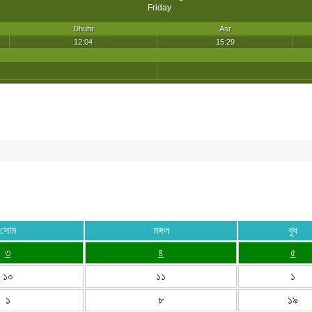
সোম
মঙ্গল
বুধ
৩
৪
৫
১০
১১
১
১
৮
১৯