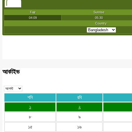
আর্কাইভ
শনি
রবি
১
২
৮
৯
১৫
১৬