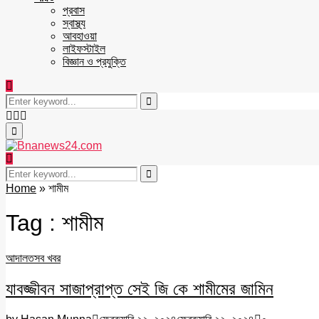
প্রবাস
স্বাস্থ্য
আবহাওয়া
লাইফস্টাইল
বিজ্ঞান ও প্রযুক্তি
Search
for:
Search
Facebook
Twitter
Youtube
Primary
Menu
Search
for:
Search
Home
»
শামীম
Tag : শামীম
আদালত
সব খবর
যাবজ্জীবন সাজাপ্রাপ্ত সেই জি কে শামীমের জামিন